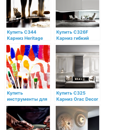
магазине
Купить C344
Купить C326F
Карниз Heritage
Карниз гибкий
XXL Orac Decor
Orac Decor
Полиуретан Orac
Полиуретан Orac
Decor по низкой
Decor по низкой
цене в интернет-
цене в интернет-
магазине
магазине
Купить
Купить C325
инструменты для
Карниз Orac Decor
краски мировых
Полиуретан Orac
производителей по
Decor по низкой
низкой цене в СПб
цене в интернет-
магазине