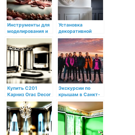
Инструменты для
Установка
моделирования и
декоративной
формирования
лепнины в стиле
декоративных
модерн
элементов
Купить C201
Экскурсии по
Карниз Orac Decor
крышам в Санкт-
Полиуретан Orac
Петербурге:
Decor по низкой
история,
цене в интернет-
адреналин и
магазине
уникальные
перспективы