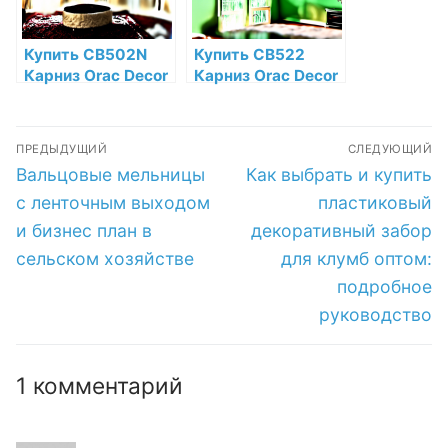
Купить CB502N
Купить CB522
Карниз Orac Decor
Карниз Orac Decor
Дюрофом Orac
Дюрофом Orac
Decor по низкой
Decor по низкой
Навигация
цене в интернет-
цене в интернет-
ПРЕДЫДУЩИЙ
СЛЕДУЮЩИЙ
магазине
магазине
по
Предыдущая
Следующая
Вальцовые мельницы
Как выбрать и купить
запись:
запись:
записям
с ленточным выходом
пластиковый
и бизнес план в
декоративный забор
сельском хозяйстве
для клумб оптом:
подробное
руководство
1 комментарий