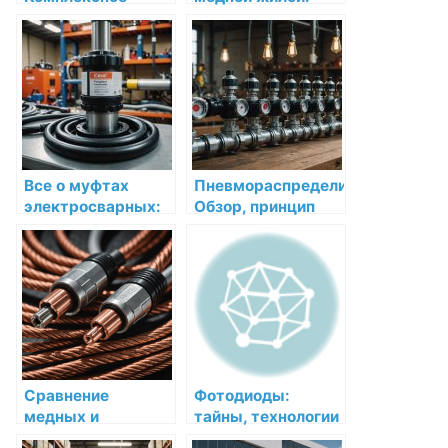
решение для
ключевые
монтажа
аспекты выбора
инженерных
для электрических
систем в Санкт-
систем
Петербурге и
Ленинградской
области
Все о муфтах
Пневмораспределители:
электросварных:
Обзор, принцип
как выбрать и
работы и
использовать
применение
правильно
Сравнение
Фотодиоды:
медных и
тайны, технологии
алюминиевых
и применение в