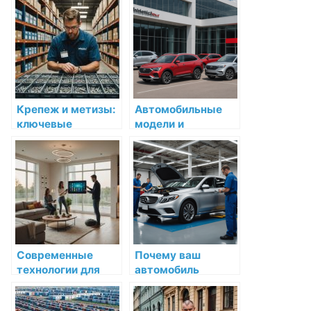
контрольных
современном мире
кабелей: что
выбрать для
вашего проекта?
Крепеж и метизы:
Автомобильные
ключевые
модели и
аспекты оптовой
комплектации:
торговли на
обзор
примере компании
современных
Трайв
технических
характеристик
Современные
Почему ваш
технологии для
автомобиль
комфортного
заслуживает
проживания:
только лучшего: