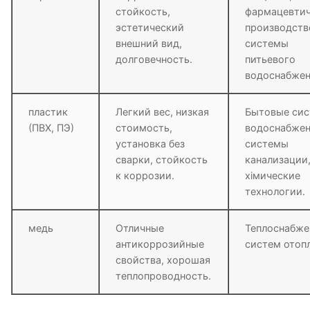
стойкость,
фармацевти
эстетический
производств
внешний вид,
системы
долговечность.
питьевого
водоснабжен
пластик
Легкий вес, низкая
Бытовые си
(ПВХ, ПЭ)
стоимость,
водоснабжен
установка без
системы
сварки, стойкость
канализации
к коррозии.
хімические
технологии.
медь
Отличные
Теплоснабже
антикоррозийные
систем отоп
свойства, хорошая
теплопроводность.