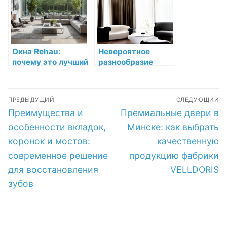
Окна Rehau:
Невероятное
почему это лучший
разнообразие
выбор для вашего
карнизов Orac
дома
Decor
Навигация
ПРЕДЫДУЩИЙ
СЛЕДУЮЩИЙ
по
Предыдущая
Следующая
Преимущества и
Премиальные двери в
запись:
запись:
записям
особенности вкладок,
Минске: как выбрать
коронок и мостов:
качественную
современное решение
продукцию фабрики
для восстановления
VELLDORIS
зубов