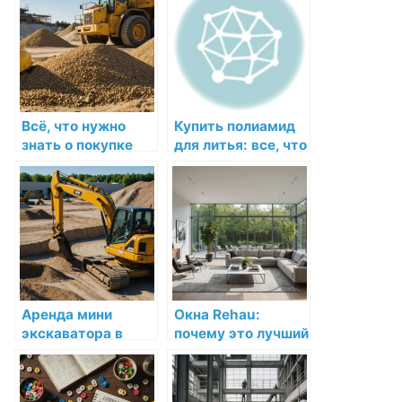
Всё, что нужно
Купить полиамид
знать о покупке
для литья: все, что
песка и щебня:
нужно знать
полезное
руководство
Аренда мини
Окна Rehau:
экскаватора в
почему это лучший
Москве и
выбор для вашего
Московской
дома
области: Все, что