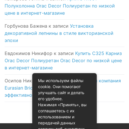
Полуколонна Orac Decor Полиуретан по низкой
цене в интернет-магазине
Горбунова Бажена
к записи
Установка
декоративной лепнины в стиле викторианской
эпохи
Евдокимов Никифор
к записи
Купить C325 Карниз
Orac Decor Полиуретан Orac Decor по низкой цене
в интернет-магазине
Осипов Никола
к записи
Логистическая компания
Мы используем файлы
cookie. Они помогают
Eurasian Bridge в Астане: надежность и
улучшать сайт и делать
эффективность на первом месте
его удобнее.
Нажимая «Принять», вы
соглашаетесь с их
использованием и
передачей данных
сервису веб-аналитики.