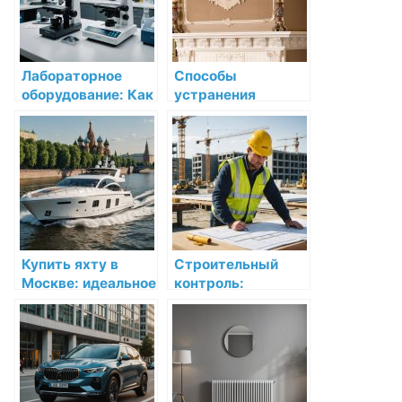
выбору и
Штукатур ВЛ
эксплуатации
Лабораторное
Способы
оборудование: Как
устранения
выбрать и
затертостей и
приобрести
потускнения
качественные
декоративной
изделия для
лепнины
медицинских
целей
Купить яхту в
Строительный
Москве: идеальное
контроль:
решение для
необходимость и
любителей водных
особенности
приключений
проведения