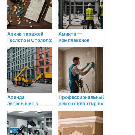
необходимо знать
Архив тиражей
Амикта —
Гослото и Столото:
Комплексное
что важно знать о
решение для
результатах и их
монтажа
анализе
инженерных
систем в Санкт-
Петербурге и
Ленинградской
области
Аренда
Профессиональный
автовышек в
ремонт квартир во
Санкт-
Владивостоке:
Петербурге:
Капитальный и
практическое
косметический
руководство по
ремонт от