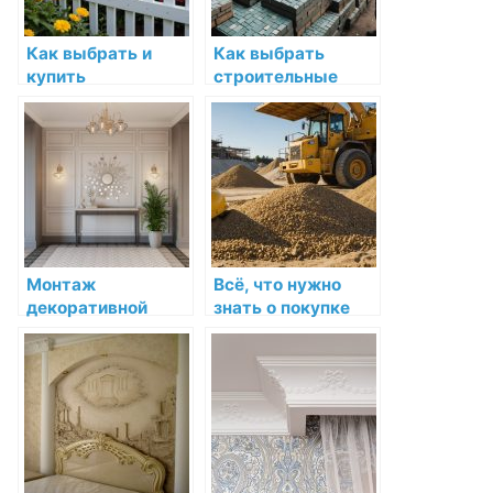
Как выбрать и
Как выбрать
купить
строительные
пластиковый
материалы:
декоративный
Полное
забор для клумб
руководство для
оптом: подробное
покупателей в
руководство
Челябинске
Монтаж
Всё, что нужно
декоративной
знать о покупке
лепнины на
песка и щебня:
стенах: подробное
полезное
руководство
руководство