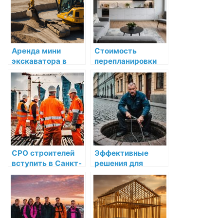
Аренда мини
Стоимость
экскаватора в
перепланировки
Москве и
квартиры в Санкт-
Московской
Петербурге: какие
области: Все, что
расходы ждать
необходимо знать
при согласовании и
узаконивании?
СРО строителей
Эффективные
вступить в Санкт-
решения для
Петербурге —
прочистки
получить допуск
канализации в
на строительные
Санкт-Петербурге
работы
и области