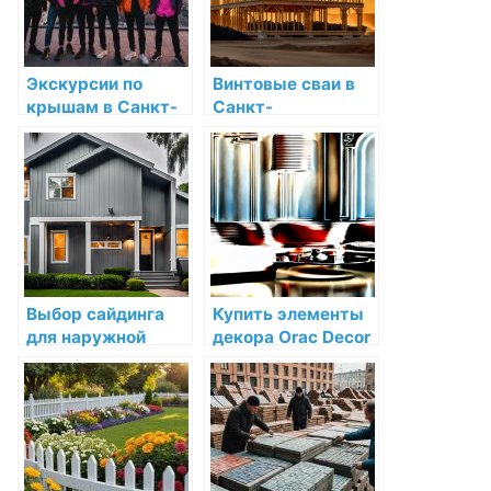
Экскурсии по
Винтовые сваи в
крышам в Санкт-
Санкт-
Петербурге:
Петербурге:
история,
надежный
адреналин и
фундамент для
уникальные
любых построек
перспективы
Выбор сайдинга
Купить элементы
для наружной
декора Orac Decor
отделки: лучшие
в Санкт-
варианты и цены в
Петербурге
Санкт-Петербурге