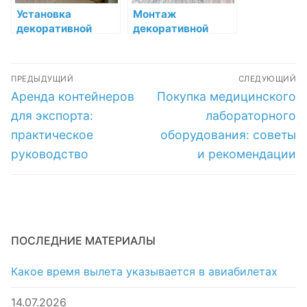
Установка
Монтаж
декоративной
декоративной
лепнины в
лепнины на
классическом
потолке:
Навигация
стиле: полное
подробный
ПРЕДЫДУЩИЙ
СЛЕДУЮЩИЙ
руководство
руководство
по
Предыдущая
Следующая
Аренда контейнеров
Покупка медицинского
запись:
запись:
записям
для экспорта:
лабораторного
практическое
оборудования: советы
руководство
и рекомендации
ПОСЛЕДНИЕ МАТЕРИАЛЫ
Какое время вылета указывается в авиабилетах
14.07.2026