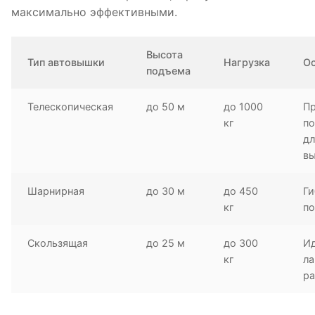
максимально эффективными.
Высота
Тип автовышки
Нагрузка
О
подъема
Телескопическая
до 50 м
до 1000
П
кг
п
дл
в
Шарнирная
до 30 м
до 450
Ги
кг
по
Скользящая
до 25 м
до 300
Ид
кг
л
ра