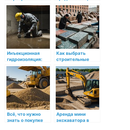
свежем воздухе
от падения с
под ключ: как
высоты: как
сделать это
выбрать и купить
правильно?
в Москве
Инъекционная
Как выбрать
гидроизоляция:
строительные
Надежная защита
материалы:
для вашего дома
Полное
руководство для
покупателей в
Челябинске
Всё, что нужно
Аренда мини
знать о покупке
экскаватора в
песка и щебня:
Москве и