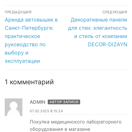
полезное
Московской
Навигация
руководство
области: Все, что
ПРЕДЫДУЩИЙ
СЛЕДУЮЩИЙ
необходимо знать
по
Предыдущая
Следующая
Аренда автовышек в
Декоративные панели
запись:
запись:
записям
Санкт-Петербурге:
для стен: элегантность
практическое
и стиль от компании
руководство по
DECOR-DIZAYN
выбору и
эксплуатации
1 комментарий
ADMIN
АВТОР ЗАПИСИ
07.02.2025 В 15:24
Покупка медицинского лабораторного
оборудования в магазине