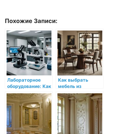
Похожие Записи:
Лабораторное
Как выбрать
оборудование: Как
мебель из
выбрать и
натурального
приобрести
дерева в подарок:
качественные
советы и
изделия для
рекомендации
медицинских
целей