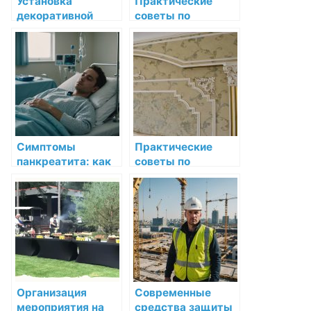
Установка
Практические
декоративной
советы по
лепнины в кухне:
установке и уходу
советы и
за лепниной
технология
выполнения
работы
Симптомы
Практические
панкреатита: как
советы по
распознать
установке и уходу
опасное
за лепниной
заболевание
Организация
Современные
мероприятия на
средства защиты