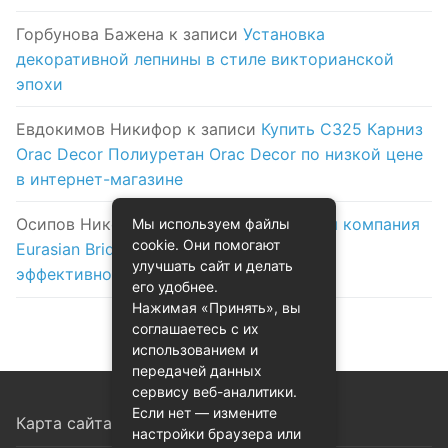
Горбунова Бажена
к записи
Установка
декоративной лепнины в стиле викторианской
эпохи
Евдокимов Никифор
к записи
Купить C325 Карниз
Orac Decor Полиуретан Orac Decor по низкой цене
в интернет-магазине
Осипов Никола
к записи
Логистическая компания
Мы используем файлы
cookie. Они помогают
Eurasian Bridge в Астане: надежность и
улучшать сайт и делать
эффективность на первом месте
его удобнее.
Нажимая «Принять», вы
соглашаетесь с их
использованием и
передачей данных
сервису веб-аналитики.
Если нет — измените
Карта сайта
настройки браузера или