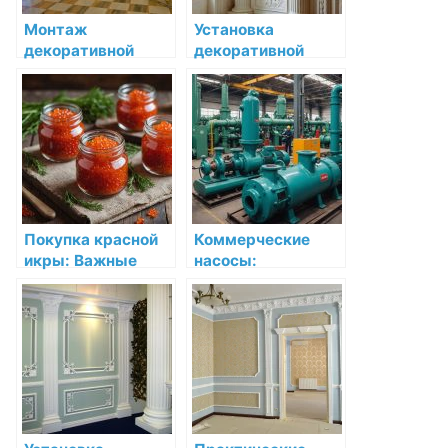
Монтаж
Установка
декоративной
декоративной
лепнины на
лепнины в
потолке: советы и
магазине: секреты
рекомендации
и рекомендации
Покупка красной
Коммерческие
икры: Важные
насосы:
аспекты выбора
эффективные
оптового
решения для
поставщика
бизнеса и
промышленности
в Ростове-на-Дону