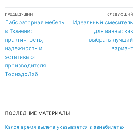
по низкой цене в
использовать
Навигация
интернет-
ПРЕДЫДУЩИЙ
СЛЕДУЮЩИЙ
магазине
по
Предыдущая
Следующая
Лабораторная мебель
Идеальный смеситель
запись:
запись:
записям
в Тюмени:
для ванны: как
практичность,
выбрать лучший
надежность и
вариант
эстетика от
производителя
ТорнадоЛаб
ПОСЛЕДНИЕ МАТЕРИАЛЫ
Какое время вылета указывается в авиабилетах