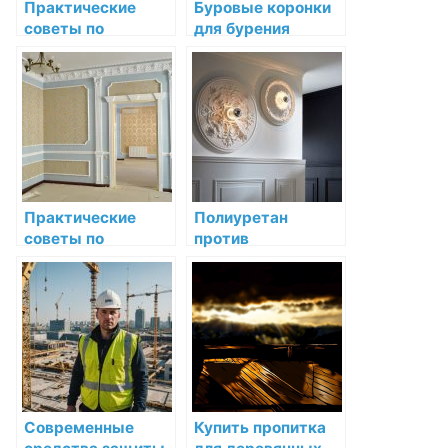
Практические
Буровые коронки
советы по
для бурения
установке и уходу
скважин: как
за лепниной
выбрать и купить
оптимальный
инструмент
Практические
Полиуретан
советы по
против
установке и уходу
дюрополимера:
за лепниной
как выбрать
материал лепных
изделий
Современные
Купить пропитка