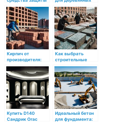
средства защиты
для деревянных
от падения с
фасадов
высоты: как
superdeck log
выбрать и купить
home & deck wb
в Москве
stain по низкой
цене в СПб
Кирпич от
Как выбрать
производителя:
строительные
как выбрать
материалы:
качественный
Полное
строительный
руководство для
материал в
покупателей в
Челябинске
Челябинске
Купить D140
Идеальный бетон
Сандрик Orac
для фундамента:
Decor Полиуретан
Как выбрать и