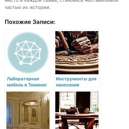
частью их истории.
Похожие Записи:
Лабораторная
Инструменты для
мебель в Тюмени:
нанесения
практичность,
декоративных
надежность и
узоров на мебель
эстетика от
производителя
ТорнадоЛаб