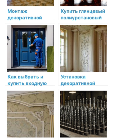
Монтаж
Купить глянцевый
декоративной
полиуретановый
лепнины на
лак для дерева
потолке: советы и
sherwin williams
рекомендации
wood classic
waterborne
polyuretane
varnish gloss по
низкой цене в СПб
Как выбрать и
Установка
купить входную
декоративной
дверь в Пензе с
лепнины в
установкой
магазине: секреты
и рекомендации