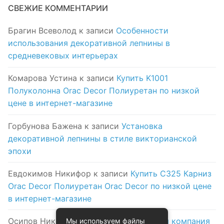
СВЕЖИЕ КОММЕНТАРИИ
Брагин Всеволод
к записи
Особенности
использования декоративной лепнины в
средневековых интерьерах
Комарова Устина
к записи
Купить K1001
Полуколонна Orac Decor Полиуретан по низкой
цене в интернет-магазине
Горбунова Бажена
к записи
Установка
декоративной лепнины в стиле викторианской
эпохи
Евдокимов Никифор
к записи
Купить C325 Карниз
Orac Decor Полиуретан Orac Decor по низкой цене
в интернет-магазине
Осипов Никола
к записи
Логистическая компания
Мы используем файлы