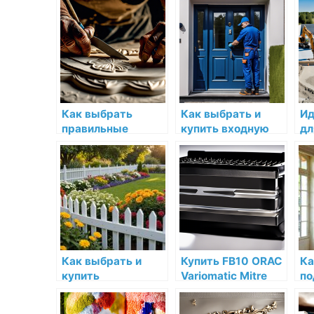
Как выбрать
Как выбрать и
Ид
правильные
купить входную
дл
инструменты для
дверь в Пензе с
Ка
работы с
установкой
ис
декоративной
лепниной
Как выбрать и
Купить FB10 ORAC
Ка
купить
Variomatic Mitre
по
пластиковый
box по низкой цене
ср
декоративный
в интернет-
ух