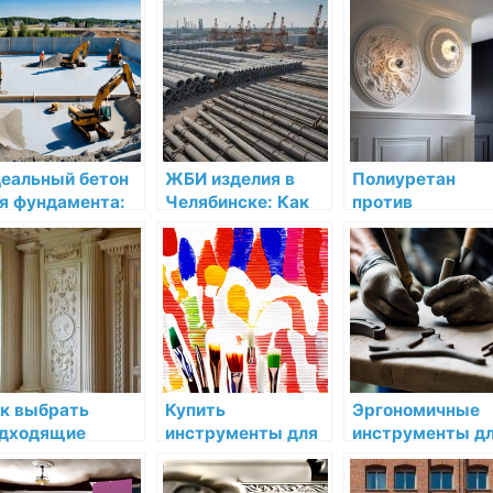
еальный бетон
ЖБИ изделия в
Полиуретан
я фундамента:
Челябинске: Как
против
к выбрать и
выбрать и где
дюрополимера:
пользовать
купить
как выбрать
качественную
материал лепн
продукцию
изделий
к выбрать
Купить
Эргономичные
дходящие
инструменты для
инструменты д
едства для
краски мировых
комфортной
ода за
производителей по
работы с лепни