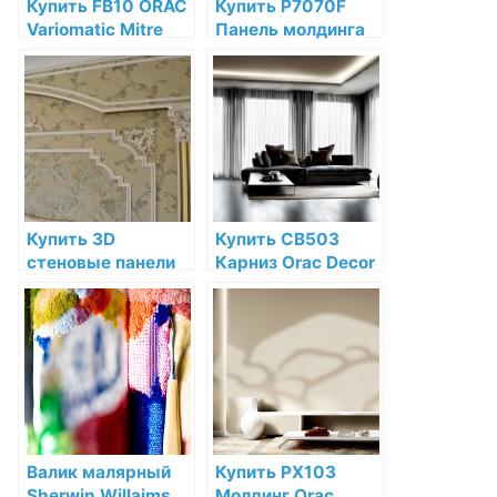
Купить FB10 ORAC
Купить P7070F
Variomatic Mitre
Панель молдинга
box по низкой цене
гибкая Orac Decor
в интернет-
Полиуретан по
магазине
низкой цене в
интернет-
магазине
Купить 3D
Купить CB503
стеновые панели
Карниз Orac Decor
Orac Decor по
Дюрофом Orac
низким ценам —
Decor по низкой
Санкт-Петербург
цене в интернет-
и Лен. обл.
магазине
Валик малярный
Купить PX103
Sherwin Willaims
Молдинг Orac