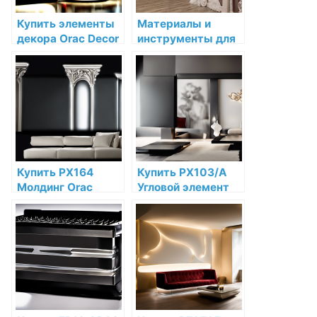
Купить элементы
Материалы и
декора Orac Decor
инструменты для
в Санкт-
установки
Петербурге
декоративной
лепнины
Купить PX164
Купить PX103/A
Молдинг Orac
Угловой элемент
Decor
Orac Decor
Дюрополимер по
Дюрополимер по
низкой цене в
низкой цене в
интернет-
интернет-
магазине
магазине