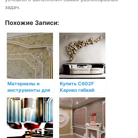
задач.
Похожие Записи:
Материалы и
Купить C602F
инструменты для
Карниз гибкий
установки
Orac Decor
декоративной
Полиуретан по
лепнины: полное
низкой цене в
руководство
интернет-
магазине