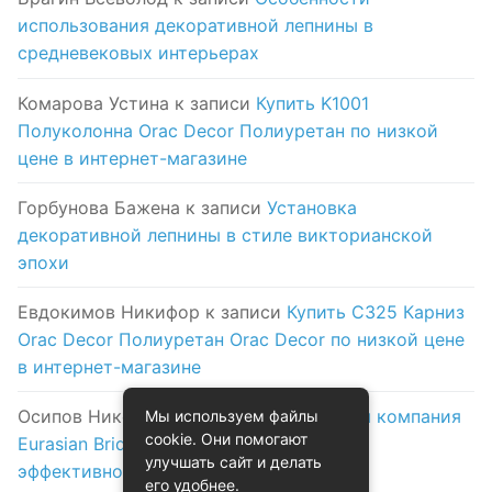
использования декоративной лепнины в
средневековых интерьерах
Комарова Устина
к записи
Купить K1001
Полуколонна Orac Decor Полиуретан по низкой
цене в интернет-магазине
Горбунова Бажена
к записи
Установка
декоративной лепнины в стиле викторианской
эпохи
Евдокимов Никифор
к записи
Купить C325 Карниз
Orac Decor Полиуретан Orac Decor по низкой цене
в интернет-магазине
Осипов Никола
к записи
Логистическая компания
Мы используем файлы
cookie. Они помогают
Eurasian Bridge в Астане: надежность и
улучшать сайт и делать
эффективность на первом месте
его удобнее.