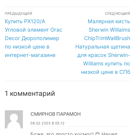
wood classics
по низкой цене в
Навигация
interior oil stain по
интернет-
ПРЕДЫДУЩИЙ
СЛЕДУЮЩИЙ
низкой цене в СПб
магазине
по
Предыдущая
Следующая
Купить PX120/A
Малярная кисть
запись:
запись:
записям
Угловой элемент Orac
Sherwin Willaims
Decor Дюрополимер
ChipTrimWallBrush
по низкой цене в
Натуральная щетина
интернет-магазине
для красок Sherwin-
Williams купить по
низкой цене в СПб
1 комментарий
СМИРНОВ ПАРАМОН
06.02.2025 В 05:12
Боже, это просто космос! 😍 Нашел