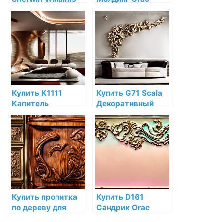
PURDY
Decor
Искусственная
Дюрополимер по
овчина 23 см для
низкой цене в
красок Sherwin-
интернет-
Williams купить по
магазине
низкой цене в СПб
Купить K1111
Купить G71 Scala
Капитель
Декоративный
полуколонны Orac
элемент виньетка
Decor
Orac Decor
Дюрополимер
Полиуретан по
Orac Decor по
низкой цене в
низкой цене в
интернет-
интернет-
магазине
магазине
Купить пропитка
Купить D161
по дереву для
Сандрик Orac
мебели и пола
Decor Полиуретан