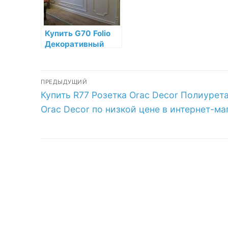
низкой цене в
магазине
интернет-
магазине
Купить G70 Folio
Декоративный
элемент капля
Orac Decor
Навигация
Полиуретан по
ПРЕДЫДУЩИЙ
низкой цене в
Предыдущая
Купить R77 Розетка Orac Decor Полиурет
по
интернет-
запись:
магазине
Orac Decor по низкой цене в интернет-ма
записям