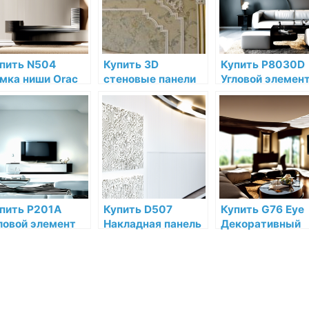
интернет-
низкой цене в
магазине
интернет-
магазине
пить N504
Купить 3D
Купить P8030D
мка ниши Orac
стеновые панели
Угловой элемен
cor Полиуретан
Orac Decor по
Orac Decor
 низкой цене в
низким ценам —
Дюрополимер п
тернет-
Санкт-Петербург
низкой цене в
газине
и Лен. обл.
интернет-
магазине
пить P201A
Купить D507
Купить G76 Eye
ловой элемент
Накладная панель
Декоративный
ac Decor
Orac Decor
элемент глаз Or
лиуретан по
Дюрополимер по
Decor Полиурет
зкой цене в
низкой цене в
по низкой цене 
тернет-
интернет-
интернет-
газине
магазине
магазине