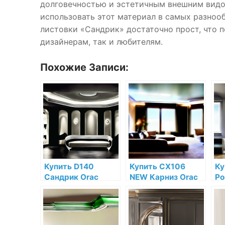
долговечностью и эстетичным внешним видо
использовать этот материал в самых разно
листовки «Сандрик» достаточно прост, что 
дизайнерам, так и любителям.
Похожие Записи:
Купить D140
Купить CX106
Ку
Сандрик Orac
NEW Карниз Orac
Ро
Decor Полиуретан
Decor
De
по низкой цене в
Дюрополимер по
по
интернет-
низкой цене в
ин
магазине
интернет-
ма