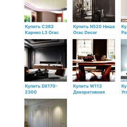
магазине
Купить C383
Купить N520 Ниша
Ку
Карниз L3 Orac
Orac Decor
Ра
Decor Полиуретан
Полиуретан по
De
по низкой цене в
низкой цене в
по
интернет-
интернет-
ин
магазине
магазине
ма
Купить DX170-
Купить W113
Ку
2300
Декоративная
Уг
Многофункциональный
панель Orac Decor
Or
профиль Heritage
Cobble
По
Orac Decor
Полиуретан Orac
ни
Дюрополимер
Decor по низкой
ин
Orac Decor по
цене в интернет-
ма