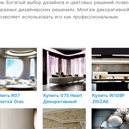
м. Богатый выбор дизайнов и цветовых решений позво
образных дизайнерских решениях. Монтаж декоративно
позволяет использовать его как профессиональным
пить R07
Купить G75 Heart
Купить W108F
зетка Orac
Декоративный
ZIGZAG
cor Полиуретан
элемент сердце
Декоративная
 низкой цене в
Orac Decor
панель гибкая O
тернет-
Полиуретан по
Decor Полиурет
газине
низкой цене в
Orac Decor по