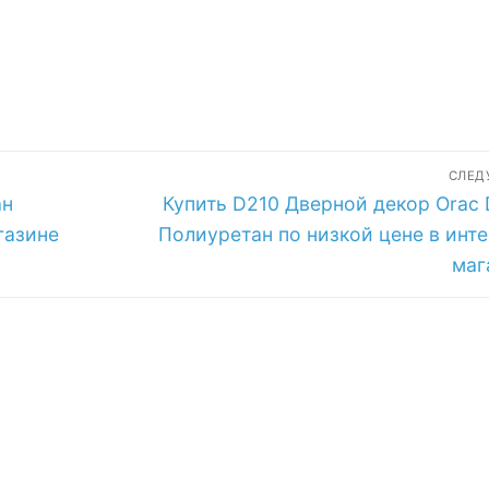
СЛЕ
Следующая
ан
Купить D210 Дверной декор Orac 
запись:
газине
Полиуретан по низкой цене в инте
маг