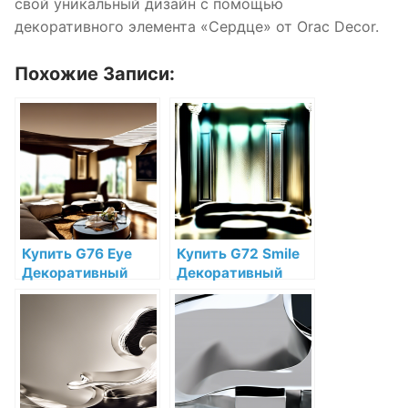
свой уникальный дизайн с помощью
декоративного элемента «Сердце» от Orac Decor.
Похожие Записи:
Купить G76 Eye
Купить G72 Smile
Декоративный
Декоративный
элемент глаз Orac
элемент улыбка
Decor Полиуретан
Orac Decor
по низкой цене в
Дюрополимер по
интернет-
низкой цене в
магазине
интернет-
магазине