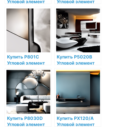
Угловой элемент
Угловой элемент
Orac Decor
Orac Decor
Полиуретан по
Полиуретан по
низкой цене в
низкой цене в
интернет-
интернет-
магазине
магазине
Купить P801C
Купить P5020B
Угловой элемент
Угловой элемент
Orac Decor
Orac Decor
Полиуретан по
Полиуретан по
низкой цене в
низкой цене в
интернет-
интернет-
магазине
магазине
Купить P8030D
Купить PX120/A
Угловой элемент
Угловой элемент
Orac Decor
Orac Decor