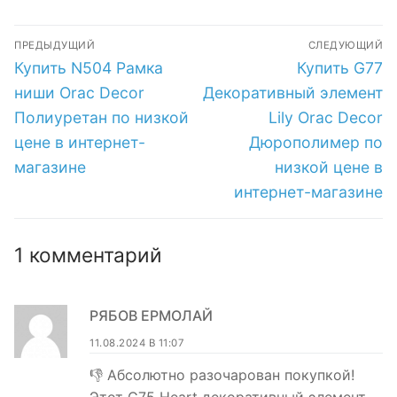
Дюрополимер по
Дюрополимер по
Навигация
низкой цене в
низкой цене в
ПРЕДЫДУЩИЙ
СЛЕДУЮЩИЙ
интернет-
интернет-
по
Предыдущая
Следующая
Купить N504 Рамка
Купить G77
магазине
магазине
запись:
запись:
записям
ниши Orac Decor
Декоративный элемент
Полиуретан по низкой
Lily Orac Decor
цене в интернет-
Дюрополимер по
магазине
низкой цене в
интернет-магазине
1 комментарий
РЯБОВ ЕРМОЛАЙ
11.08.2024 В 11:07
👎 Абсолютно разочарован покупкой!