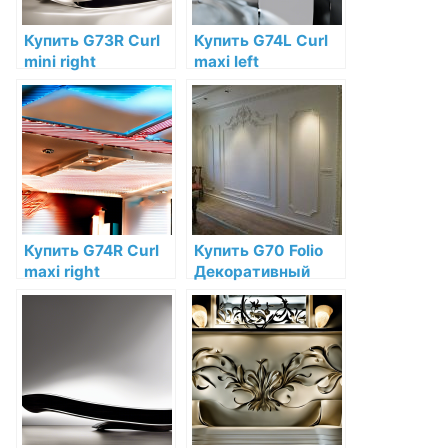
Купить G73R Curl
Купить G74L Curl
mini right
maxi left
Декоративный
Декоративный
элемент мини-
элемент завиток
завиток (правый)
(левый) Orac Decor
Orac Decor
Полиуретан по
Полиуретан по
низкой цене в
низкой цене в
интернет-
интернет-
магазине
магазине
Купить G74R Curl
Купить G70 Folio
maxi right
Декоративный
Декоративный
элемент капля
элемент завиток
Orac Decor
(правый) Orac
Полиуретан по
Decor Полиуретан
низкой цене в
по низкой цене в
интернет-
интернет-
магазине
магазине