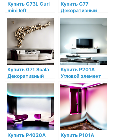
Купить G73L Curl
Купить G77
mini left
Декоративный
Декоративный
элемент Lily Orac
элемент мини-
Decor
завиток (левый)
Дюрополимер по
Orac Decor
низкой цене в
Полиуретан по
интернет-
низкой цене в
магазине
интернет-
магазине
Купить G71 Scala
Купить P201A
Декоративный
Угловой элемент
элемент виньетка
Orac Decor
Orac Decor
Полиуретан по
Полиуретан по
низкой цене в
низкой цене в
интернет-
интернет-
магазине
магазине
Купить P4020A
Купить P101A