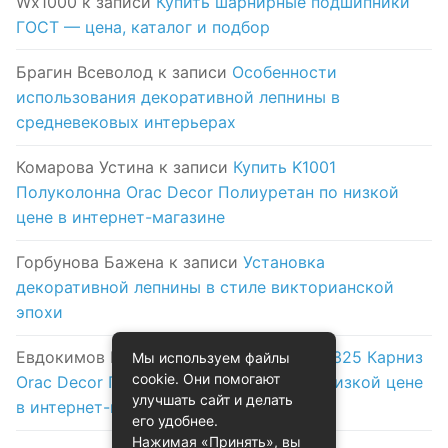
Wx1000
к записи
Купить шарнирные подшипники
ГОСТ — цена, каталог и подбор
Брагин Всеволод
к записи
Особенности
использования декоративной лепнины в
средневековых интерьерах
Комарова Устина
к записи
Купить K1001
Полуколонна Orac Decor Полиуретан по низкой
цене в интернет-магазине
Горбунова Бажена
к записи
Установка
декоративной лепнины в стиле викторианской
эпохи
Евдокимов Никифор
к записи
Купить C325 Карниз
Мы используем файлы
cookie. Они помогают
Orac Decor Полиуретан Orac Decor по низкой цене
улучшать сайт и делать
в интернет-магазине
его удобнее.
Нажимая «Принять», вы