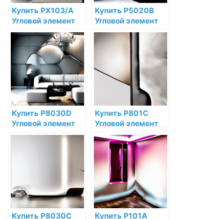
Купить PX103/A
Купить P5020B
Угловой элемент
Угловой элемент
Orac Decor
Orac Decor
Дюрополимер по
Полиуретан по
низкой цене в
низкой цене в
интернет-
интернет-
магазине
магазине
Купить P8030D
Купить P801C
Угловой элемент
Угловой элемент
Orac Decor
Orac Decor
Дюрополимер по
Полиуретан по
низкой цене в
низкой цене в
интернет-
интернет-
магазине
магазине
Купить P8030C
Купить P101A