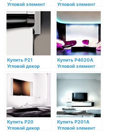
Угловой элемент
Угловой элемент
Orac Decor
Orac Decor
Дюрополимер
Полиуретан по
Orac Decor по
низкой цене в
низкой цене в
интернет-
интернет-
магазине
магазине
Купить P21
Купить P4020A
Угловой декор
Угловой элемент
Orac Decor
Orac Decor
Дюрополимер по
Полиуретан по
низкой цене в
низкой цене в
интернет-
интернет-
магазине
магазине
Купить P20
Купить P201A
Угловой декор
Угловой элемент