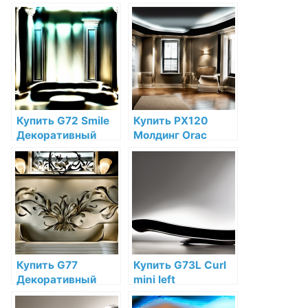
Orac Decor
Orac Decor
Дюрополимер по
Полиуретан по
низкой цене в
низкой цене в
интернет-
интернет-
магазине
магазине
Купить G72 Smile
Купить PX120
Декоративный
Молдинг Orac
элемент улыбка
Decor
Orac Decor
Дюрополимер по
Дюрополимер по
низкой цене в
низкой цене в
интернет-
интернет-
магазине
магазине
Купить G77
Купить G73L Curl
Декоративный
mini left
элемент Lily Orac
Декоративный