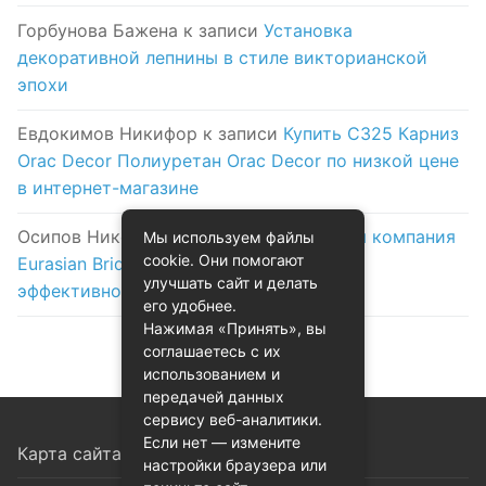
Горбунова Бажена
к записи
Установка
декоративной лепнины в стиле викторианской
эпохи
Евдокимов Никифор
к записи
Купить C325 Карниз
Orac Decor Полиуретан Orac Decor по низкой цене
в интернет-магазине
Осипов Никола
к записи
Логистическая компания
Мы используем файлы
cookie. Они помогают
Eurasian Bridge в Астане: надежность и
улучшать сайт и делать
эффективность на первом месте
его удобнее.
Нажимая «Принять», вы
соглашаетесь с их
использованием и
передачей данных
сервису веб-аналитики.
Если нет — измените
Карта сайта
настройки браузера или