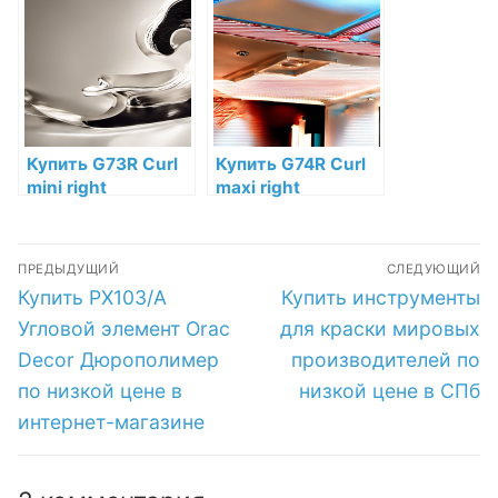
Decor
элемент мини-
Дюрополимер по
завиток (левый)
низкой цене в
Orac Decor
интернет-
Полиуретан по
магазине
низкой цене в
интернет-
магазине
Купить G73R Curl
Купить G74R Curl
mini right
maxi right
Декоративный
Декоративный
элемент мини-
элемент завиток
Навигация
завиток (правый)
(правый) Orac
ПРЕДЫДУЩИЙ
СЛЕДУЮЩИЙ
Orac Decor
Decor Полиуретан
по
Предыдущая
Следующая
Купить PX103/A
Купить инструменты
Полиуретан по
по низкой цене в
запись:
запись:
низкой цене в
интернет-
записям
Угловой элемент Orac
для краски мировых
интернет-
магазине
Decor Дюрополимер
производителей по
магазине
по низкой цене в
низкой цене в СПб
интернет-магазине