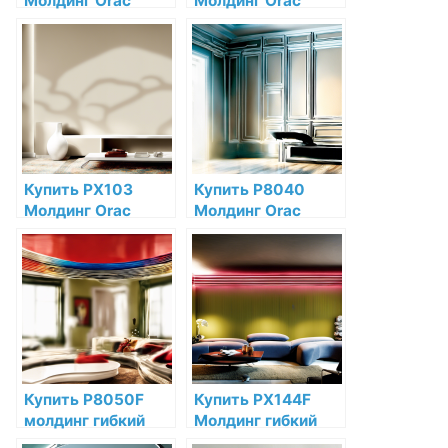
Молдинг Orac
Молдинг Orac
Decor
Decor
Дюрополимер по
Дюрополимер по
низкой цене в
низкой цене в
интернет-
интернет-
магазине
магазине
Купить PX103
Купить P8040
Молдинг Orac
Молдинг Orac
Decor
Decor Полиуретан
Дюрополимер по
по низкой цене в
низкой цене в
интернет-
интернет-
магазине
магазине
Купить P8050F
Купить PX144F
молдинг гибкий
Молдинг гибкий
Orac Decor
Orac Decor