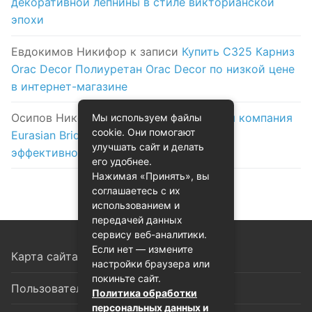
декоративной лепнины в стиле викторианской
эпохи
Евдокимов Никифор
к записи
Купить C325 Карниз
Orac Decor Полиуретан Orac Decor по низкой цене
в интернет-магазине
Осипов Никола
к записи
Логистическая компания
Мы используем файлы
cookie. Они помогают
Eurasian Bridge в Астане: надежность и
улучшать сайт и делать
эффективность на первом месте
его удобнее.
Нажимая «Принять», вы
соглашаетесь с их
использованием и
передачей данных
сервису веб-аналитики.
Если нет — измените
Карта сайта
настройки браузера или
покиньте сайт.
Пользовательское соглашение
Политика обработки
персональных данных и