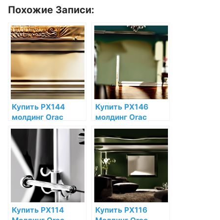
Похожие Записи:
Купить PX144
Купить PX146
молдинг Orac
молдинг Orac
Decor
Decor
Дюрополимер по
Дюрополимер по
низкой цене в
низкой цене в
интернет-
интернет-
магазине
магазине
Купить PX114
Купить PX116