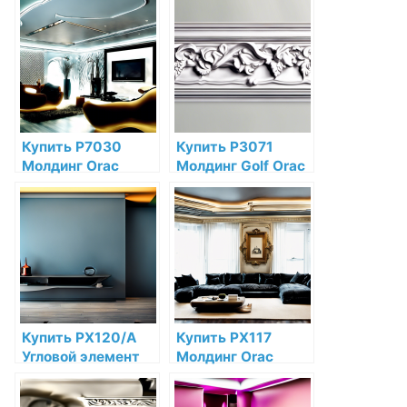
Полиуретан по
Полиуретан по
низкой цене в
низкой цене в
интернет-
интернет-
магазине
магазине
Купить P7030
Купить P3071
Молдинг Orac
Молдинг Golf Orac
Decor Полиуретан
Decor Полиуретан
по низкой цене в
по низкой цене в
интернет-
интернет-
магазине
магазине
Купить PX120/A
Купить PX117
Угловой элемент
Молдинг Orac
Orac Decor
Decor
Дюрополимер по
Дюрополимер по