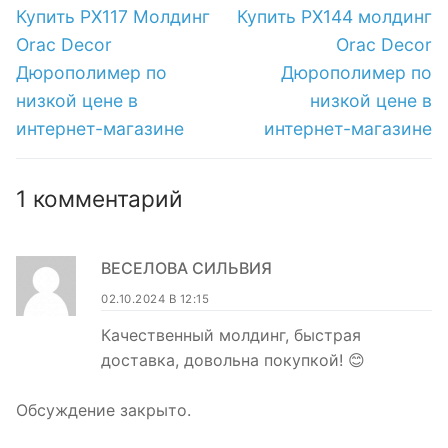
интернет-
магазине
по
Предыдущая
Следующая
Купить PX117 Молдинг
Купить PX144 молдинг
магазине
запись:
запись:
записям
Orac Decor
Orac Decor
Дюрополимер по
Дюрополимер по
низкой цене в
низкой цене в
интернет-магазине
интернет-магазине
1 комментарий
ВЕСЕЛОВА СИЛЬВИЯ
02.10.2024 В 12:15
Качественный молдинг, быстрая
доставка, довольна покупкой! 😊
Обсуждение закрыто.