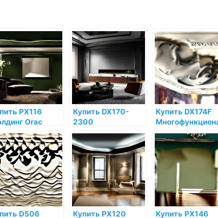
пить PX116
Купить DX170-
Купить DX174F
лдинг Orac
2300
Многофункцион
cor
Многофункциональный
профиль гибкий
рополимер по
профиль Heritage
Orac Decor
зкой цене в
Orac Decor
Дюрополимер
тернет-
Дюрополимер
Orac Decor по
газине
Orac Decor по
низкой цене в
низкой цене в
интернет-
интернет-
магазине
магазине
пить D506
Купить PX120
Купить PX146