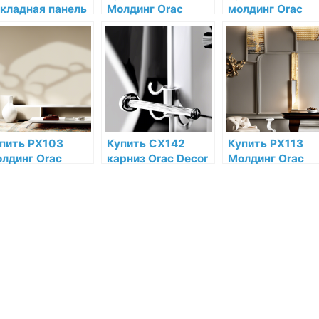
кладная панель
Молдинг Orac
молдинг Orac
ac Decor
Decor
Decor
рополимер по
Дюрополимер по
Дюрополимер п
зкой цене в
низкой цене в
низкой цене в
тернет-
интернет-
интернет-
газине
магазине
магазине
пить PX103
Купить CX142
Купить PX113
лдинг Orac
карниз Orac Decor
Молдинг Orac
cor
Дюрополимер по
Decor
рополимер по
низкой цене в
Дюрополимер п
зкой цене в
интернет-
низкой цене в
тернет-
магазине
интернет-
газине
магазине