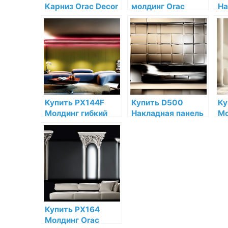
Карниз Orac Decor
молдинг Orac
На
Дюрополимер по
Decor
Or
низкой цене в
Дюрополимер по
Дю
интернет-
низкой цене в
ни
магазине
интернет-
ин
магазине
ма
Купить PX144F
Купить D500
Ку
Молдинг гибкий
Накладная панель
Мо
Orac Decor
Orac Decor
De
Полиуретан по
Дюрополимер по
Дю
низкой цене в
низкой цене в
ни
интернет-
интернет-
ин
магазине
магазине
ма
Купить PX164
Молдинг Orac