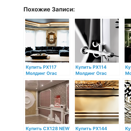
Похожие Записи:
Купить PX117
Купить PX114
Ку
Молдинг Orac
Молдинг Orac
Мо
Decor
Decor
De
Дюрополимер по
Дюрополимер по
Дю
низкой цене в
низкой цене в
ни
интернет-
интернет-
ин
магазине
магазине
ма
Купить CX128 NEW
Купить PX144
Ку