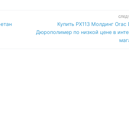
СЛЕ
Следующая
ретан
Купить PX113 Молдинг Orac 
запись:
Дюрополимер по низкой цене в инте
маг