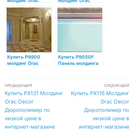
молдинг Orac
Молдинг Orac
Decor
Decor Полиуретан
Дюрополимер по
по низкой цене в
низкой цене в
интернет-
интернет-
магазине
магазине
Купить P9900
Купить P9050F
молдинг Orac
Панель молдинга
Decor Полиуретан
гибкая Orac Decor
по низкой цене в
Полиуретан по
Навигация
интернет-
низкой цене в
ПРЕДЫДУЩИЙ
СЛЕДУЮЩИЙ
магазине
интернет-
по
Предыдущая
Следующая
Купить PX131 Молдинг
Купить PX116 Молдинг
магазине
запись:
запись:
записям
Orac Decor
Orac Decor
Дюрополимер по
Дюрополимер по
низкой цене в
низкой цене в
интернет-магазине
интернет-магазине