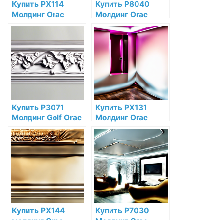
Купить PX114
Купить P8040
Молдинг Orac
Молдинг Orac
Decor
Decor Полиуретан
Дюрополимер по
по низкой цене в
низкой цене в
интернет-
интернет-
магазине
магазине
Купить P3071
Купить PX131
Молдинг Golf Orac
Молдинг Orac
Decor Полиуретан
Decor
по низкой цене в
Дюрополимер по
интернет-
низкой цене в
магазине
интернет-
магазине
Купить PX144
Купить P7030