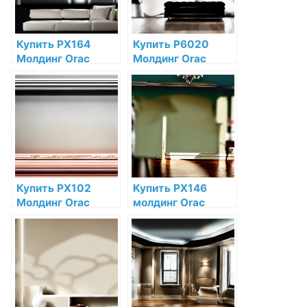
Купить PX164
Купить P6020
Молдинг Orac
Молдинг Orac
Decor
Decor Полиуретан
Дюрополимер по
по низкой цене в
низкой цене в
интернет-
интернет-
магазине
магазине
Купить PX102
Купить PX146
Молдинг Orac
молдинг Orac
Decor
Decor
Дюрополимер
Дюрополимер по
Orac Decor по
низкой цене в
низкой цене в
интернет-
интернет-
магазине
магазине