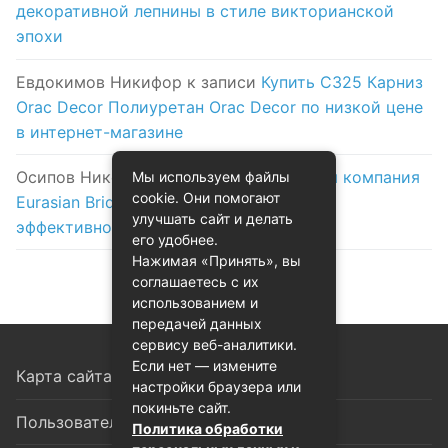
декоративной лепнины в стиле викторианской
эпохи
Евдокимов Никифор
к записи
Купить C325 Карниз
Orac Decor Полиуретан Orac Decor по низкой цене
в интернет-магазине
Осипов Никола
к записи
Логистическая компания
Мы используем файлы
cookie. Они помогают
Eurasian Bridge в Астане: надежность и
улучшать сайт и делать
эффективность на первом месте
его удобнее.
Нажимая «Принять», вы
соглашаетесь с их
использованием и
передачей данных
сервису веб-аналитики.
Если нет — измените
Карта сайта
настройки браузера или
покиньте сайт.
Пользовательское соглашение
Политика обработки