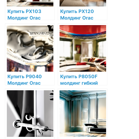
Купить PX103
Купить PX120
Молдинг Orac
Молдинг Orac
Decor
Decor
Дюрополимер по
Дюрополимер по
низкой цене в
низкой цене в
интернет-
интернет-
магазине
магазине
Купить P9040
Купить P8050F
Молдинг Orac
молдинг гибкий
Decor Полиуретан
Orac Decor
по низкой цене в
Полиуретан по
интернет-
низкой цене в
магазине
интернет-
магазине