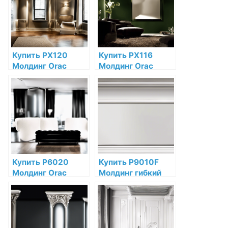
интернет-
интернет-
магазине
магазине
Купить PX120
Купить PX116
Молдинг Orac
Молдинг Orac
Decor
Decor
Дюрополимер по
Дюрополимер по
низкой цене в
низкой цене в
интернет-
интернет-
магазине
магазине
Купить P6020
Купить P9010F
Молдинг Orac
Молдинг гибкий
Decor Полиуретан
Orac Decor
по низкой цене в
Полиуретан Orac
интернет-
Decor по низкой
магазине
цене в интернет-
магазине