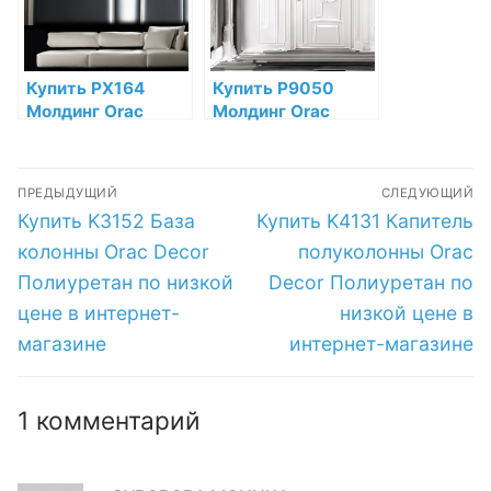
Купить PX164
Купить P9050
Молдинг Orac
Молдинг Orac
Decor
Decor Полиуретан
Дюрополимер по
Orac Decor по
Навигация
низкой цене в
низкой цене в
ПРЕДЫДУЩИЙ
СЛЕДУЮЩИЙ
интернет-
интернет-
по
Предыдущая
Следующая
Купить K3152 База
Купить K4131 Капитель
магазине
магазине
запись:
запись:
записям
колонны Orac Decor
полуколонны Orac
Полиуретан по низкой
Decor Полиуретан по
цене в интернет-
низкой цене в
магазине
интернет-магазине
1 комментарий