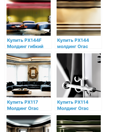
интернет-
низкой цене в
магазине
интернет-
магазине
Купить PX144F
Купить PX144
Молдинг гибкий
молдинг Orac
Orac Decor
Decor
Полиуретан по
Дюрополимер по
низкой цене в
низкой цене в
интернет-
интернет-
магазине
магазине
Купить PX117
Купить PX114
Молдинг Orac
Молдинг Orac
Decor
Decor
Дюрополимер по
Дюрополимер по
низкой цене в
низкой цене в