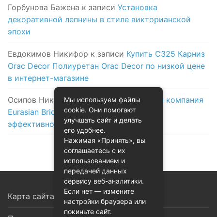
Горбунова Бажена
к записи
Установка
декоративной лепнины в стиле викторианской
эпохи
Евдокимов Никифор
к записи
Купить C325 Карниз
Orac Decor Полиуретан Orac Decor по низкой цене
в интернет-магазине
Осипов Никола
к записи
Логистическая компания
Мы используем файлы
cookie. Они помогают
Eurasian Bridge в Астане: надежность и
улучшать сайт и делать
эффективность на первом месте
его удобнее.
Нажимая «Принять», вы
соглашаетесь с их
использованием и
передачей данных
сервису веб-аналитики.
Если нет — измените
Карта сайта
настройки браузера или
покиньте сайт.