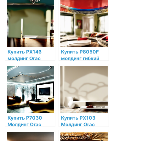
по низкой цене в
Дюрополимер
интернет-
Orac Decor по
магазине
низкой цене в
интернет-
магазине
Купить PX146
Купить P8050F
молдинг Orac
молдинг гибкий
Decor
Orac Decor
Дюрополимер по
Полиуретан по
низкой цене в
низкой цене в
интернет-
интернет-
магазине
магазине
Купить P7030
Купить PX103
Молдинг Orac
Молдинг Orac
Decor Полиуретан
Decor
по низкой цене в
Дюрополимер по