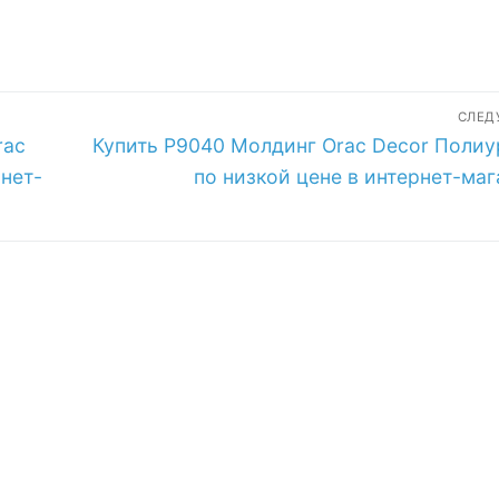
СЛЕ
Следующая
rac
Купить P9040 Молдинг Orac Decor Полиу
запись:
рнет-
по низкой цене в интернет-маг