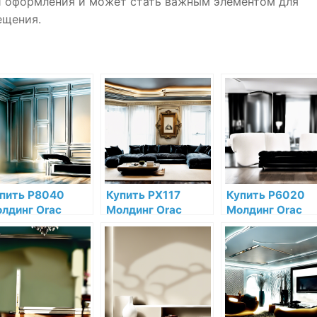
и оформления и может стать важным элементом для
ещения.
пить P8040
Купить PX117
Купить P6020
лдинг Orac
Молдинг Orac
Молдинг Orac
cor Полиуретан
Decor
Decor Полиурет
 низкой цене в
Дюрополимер по
по низкой цене 
тернет-
низкой цене в
интернет-
газине
интернет-
магазине
магазине