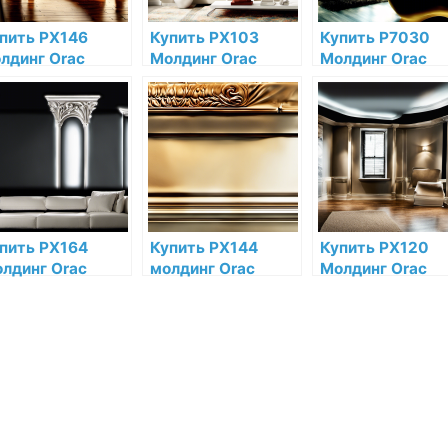
пить PX146
Купить PX103
Купить P7030
лдинг Orac
Молдинг Orac
Молдинг Orac
cor
Decor
Decor Полиурет
рополимер по
Дюрополимер по
по низкой цене 
зкой цене в
низкой цене в
интернет-
тернет-
интернет-
магазине
газине
магазине
пить PX164
Купить PX144
Купить PX120
лдинг Orac
молдинг Orac
Молдинг Orac
cor
Decor
Decor
рополимер по
Дюрополимер по
Дюрополимер п
зкой цене в
низкой цене в
низкой цене в
тернет-
интернет-
интернет-
газине
магазине
магазине