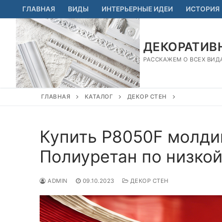
Перейти
ГЛАВНАЯ
ВИДЫ
ИНТЕРЬЕРНЫЕ ИДЕИ
ИСТОРИЯ
к
содержимому
ДЕКОРАТИВН
РАССКАЖЕМ О ВСЕХ ВИД
ГЛАВНАЯ
КАТАЛОГ
ДЕКОР СТЕН
Купить P8050F молдин
Полиуретан по низкой
ADMIN
09.10.2023
ДЕКОР СТЕН