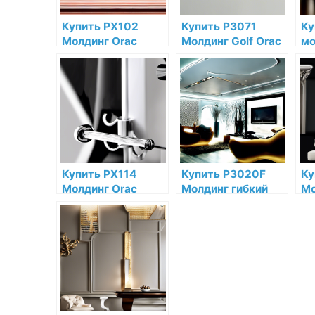
Купить PX102
Купить P3071
Ку
Молдинг Orac
Молдинг Golf Orac
мо
Decor
Decor Полиуретан
De
Дюрополимер
по низкой цене в
Дю
Orac Decor по
интернет-
ни
низкой цене в
магазине
ин
интернет-
ма
магазине
Купить PX114
Купить P3020F
Ку
Молдинг Orac
Молдинг гибкий
Мо
Decor
Orac Decor
De
Дюрополимер по
Полиуретан Orac
Дю
низкой цене в
Decor по низкой
ни
интернет-
цене в интернет-
ин
магазине
магазине
ма