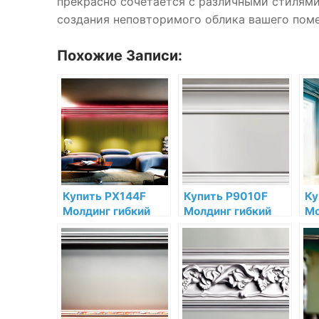
прекрасно сочетается с различными стилям
создания неповторимого облика вашего пом
Похожие Записи:
Купить PX144F
Купить P9010F
Ку
Молдинг гибкий
Молдинг гибкий
Мо
Orac Decor
Orac Decor
De
Полиуретан по
Полиуретан Orac
по
низкой цене в
Decor по низкой
ин
интернет-
цене в интернет-
ма
магазине
магазине