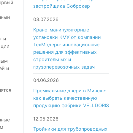
первый
застройщика Соброкер
нный
03.07.2026
Крано-манипуляторные
установки КМУ от компании
» и
ТехМодерн: инновационные
яции
решения для эффективных
строительных и
ным
грузоперевозочных задач
ей и
04.06.2026
нятся
Премиальные двери в Минске:
как выбрать качественную
продукцию фабрики VELLDORIS
12.05.2026
нные
ем
Тройники для трубопроводных