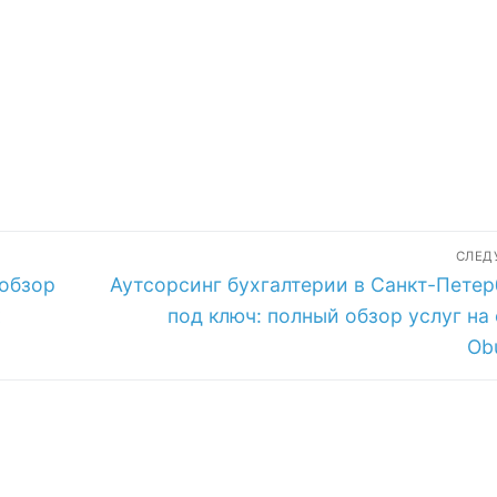
современный
транспортный
рынок
СЛЕ
Следующая
 обзор
Аутсорсинг бухгалтерии в Санкт-Петер
запись:
под ключ: полный обзор услуг на
Ob