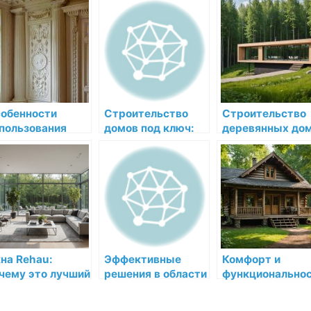
нтажа
преимущества и
лепнины в
женерных
особенности
интерьерах
стем в Санкт-
покупки в Москве
эклектики
тербурге и
нинградской
ласти
обенности
Строительство
Строительство
пользования
домов под ключ:
деревянных до
коративной
от идеи до
и бань под ключ
пнины в
реализации
Ярославле
едневековых
терьерах
на Rehau:
Эффективные
Комфорт и
чему это лучший
решения в области
функциональнос
бор для вашего
перевозки грузов:
Дома из бруса 6
ма
что предлагает
6 метров