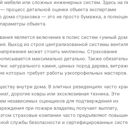
й мебели или сложных инженерных систем. Здесь на 
 — процесс детальной оценки объекта экспертами
о дома страховка — это не просто бумажка, а полноце
 параметры объекта.
вания является включение в полис систем «умный дом
ия. Выход из строя централизованной системы вентил
 напряжения может стоить миллионы. Страхование
рописывается максимально детально. Также обязатель
ки: натурального камня, ценных пород дерева, витраж
ие которых требует работы узкопрофильных мастеров.
еству внутри дома. В элитных резиденциях часто хра
иат, дорогие ковры или эксклюзивная техника. Эти
ием независимых оценщиков для подтверждения их
вреждения при пожаре владелец получает выплату,
и этом страховые компании часто предъявляют повыше
льной службы безопасности и сертифицированных сист