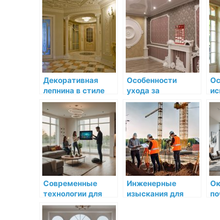
лепнины в
особенности
мо
интерьерах
проведения
ин
неоклассицизма
си
Пе
Ле
об
Декоративная
Особенности
Ос
лепнина в стиле
ухода за
ис
Ар-нуво: методы
декоративной
де
применения и
лепниной из
ле
особенности
разных
ср
материалов
ин
Современные
Инженерные
Ок
технологии для
изыскания для
по
комфортного
строительства в
вы
проживания:
Москве и
до