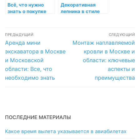
Всё, что нужно
Декоративная
знать о покупке
лепнина в стиле
песка и щебня:
Ар-нуво: методы
полезное
применения и
Навигация
руководство
особенности
ПРЕДЫДУЩИЙ
СЛЕДУЮЩИЙ
по
Предыдущая
Следующая
Аренда мини
Монтаж наплавляемой
запись:
запись:
записям
экскаватора в Москве
кровли в Москве и
и Московской
области: ключевые
области: Все, что
аспекты и
необходимо знать
преимущества
ПОСЛЕДНИЕ МАТЕРИАЛЫ
Какое время вылета указывается в авиабилетах