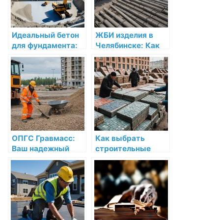
Идеальный бетон
ЖБИ изделия в
для фундамента:
Челябинске: Как
Как выбрать и
выбрать и где
использовать
купить
качественную
продукцию
ОПГС Гравмасс:
Как выбрать
Ваш надежный
строительные
помощник для
материалы:
строительства в
Полное
Нижнем Новгороде
руководство для
покупателей в
Челябинске