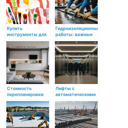
Челябинске
Купить
Гидроизоляционные
инструменты для
работы: важные
краски мировых
аспекты и лучшие
производителей по
практики
низкой цене в СПб
Стоимость
Лифты с
перепланировки
автоматическими
квартиры в Санкт-
дверями:
Петербурге: какие
преимущества и
расходы ждать
особенности
при согласовании и
покупки в Москве
узаконивании?