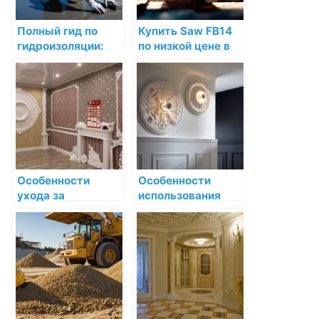
Полный гид по
Купить Saw FB14
гидроизоляции:
по низкой цене в
Как защитить свой
интернет-
дом от воды
магазине
Особенности
Особенности
ухода за
использования
декоративной
декоративной
лепниной из
лепнины в
разных
интерьерах
материалов
неоклассицизма