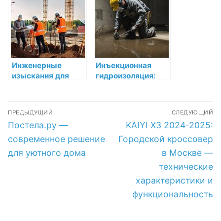
производителя
качественные
«Оптимум»
изделия для
медицинских
целей
Инженерные
Инъекционная
изыскания для
гидроизоляция:
строительства в
Надежная защита
Москве и
для вашего дома
Навигация
Московской
ПРЕДЫДУЩИЙ
СЛЕДУЮЩИЙ
области:
по
Предыдущая
Следующая
Постела.ру —
KAIYI X3 2024-2025:
выполнение
запись:
запись:
инженерно-
записям
современное решение
Городской кроссовер
геологических
для уютного дома
в Москве —
геодезических
технические
исследований
характеристики и
функциональность