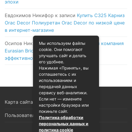
эпохи
Евдокимов Никифор
к записи
Купить C325 Карниз
Orac Decor Полиуретан Orac Decor по низкой цене
в интернет-магазине
Осипов Никола
к записи
Логистическая компания
Мы используем файлы
cookie. Они помогают
Eurasian Bridge в Астане: надежность и
улучшать сайт и делать
эффективность на первом месте
его удобнее.
Нажимая «Принять», вы
соглашаетесь с их
использованием и
передачей данных
сервису веб-аналитики.
Если нет — измените
Карта сайта
настройки браузера или
покиньте сайт.
Пользовательское соглашение
Политика обработки
персональных данных и
политика cookie