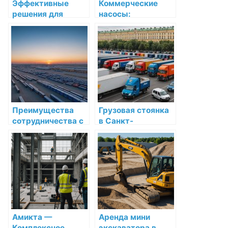
Эффективные
Коммерческие
решения для
насосы:
прочистки
эффективные
канализации в
решения для
Санкт-Петербурге
бизнеса и
и области
промышленности
в Ростове-на-Дону
Преимущества
Грузовая стоянка
сотрудничества с
в Санкт-
Eurasian Bridge
Петербурге:
Kazakhstan:
комфорт и
Ведущей
доступность по
транспортной
разумной цене
компанией в
Казахстане
Амикта —
Аренда мини
Комплексное
экскаватора в