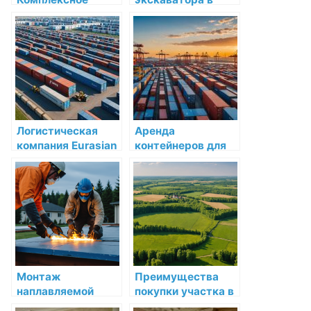
решение для
Москве и
монтажа
Московской
инженерных
области: Все, что
систем в Санкт-
необходимо знать
Петербурге и
Ленинградской
области
Логистическая
Аренда
компания Eurasian
контейнеров для
Bridge в Астане:
экспорта:
надежность и
практическое
эффективность на
руководство
первом месте
Монтаж
Преимущества
наплавляемой
покупки участка в
кровли в Москве и
Выборгском