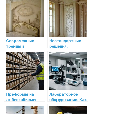
области:
районе
ключевые
Ленинградской
аспекты и
области: полное
преимущества
руководство
Современные
Нестандартные
тренды в
решения:
декоративной
декоративная
лепнине: арт-
лепнина в
решения для
необычных местах
дизайна
современного
интерьера
Преформы на
Лабораторное
любые объемы:
оборудование: Как
выбор и
выбрать и
преимущества от
приобрести