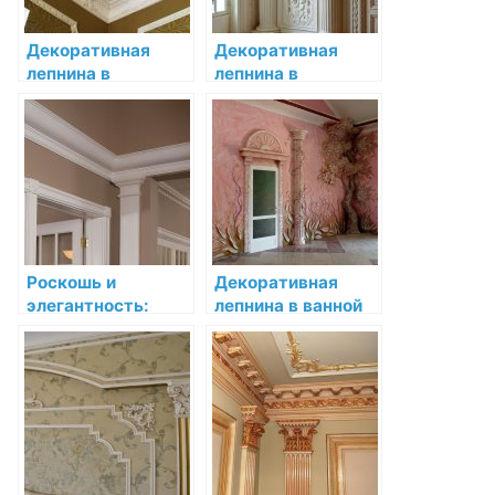
Декоративная
Декоративная
лепнина в
лепнина в
загородном доме:
интерьере
стиль и роскошь
функционального
стиля
Роскошь и
Декоративная
элегантность:
лепнина в ванной
декоративная
комнате:
лепнина в
необычные идеи
интерьере