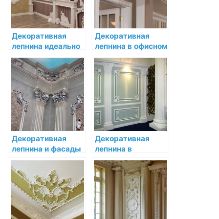
интерьера
Декоративная
Декоративная
лепнина идеально
лепнина в офисном
подходит для
интерьере:
создания особого
примеры
шарма в
реализации
интерьере
Декоративная
Декоративная
лепнина и фасады
лепнина в
мебели:
современных
необычные
интерьерах:
сочетания
эстетика и
функциональность