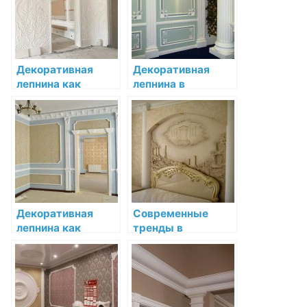
Декоративная
Декоративная
лепнина как
лепнина в
элемент дизайна
современном
потолка
стиле: идеи и
вдохновение
Декоративная
Современные
лепнина как
тренды в
акцент в
декоративной
классическом
лепнине: арт-
интерьере
решения для
дизайна
современного