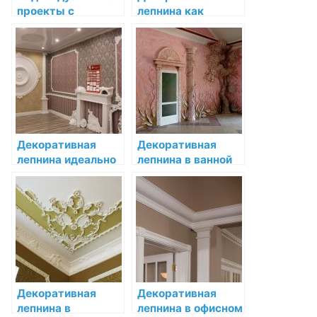
проекты с
лепнина как
использованием
акцент в
лепнины: создание
классическом
уникального
интерьере
интерьера
Декоративная
Декоративная
лепнина идеально
лепнина в ванной
подходит для
комнате:
создания особого
необычные идеи
шарма в
интерьере
Декоративная
Декоративная
лепнина в
лепнина в офисном