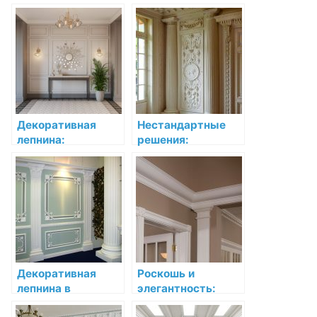
загородном доме:
интерьере:
стиль и роскошь
примеры
реализации
Декоративная
Нестандартные
лепнина:
решения:
Украшение
декоративная
интерьера в стиле
лепнина в
ар-нуво
необычных местах
Декоративная
Роскошь и
лепнина в
элегантность:
современном
декоративная