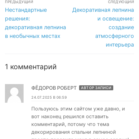
ПРЕДЫДУЩИЙ
СЛЕДУЮЩИЙ
по
Предыдущая
Следующая
Нестандартные
Декоративная лепнина
запись:
запись:
записям
решения:
и освещение:
декоративная лепнина
создание
в необычных местах
атмосферного
интерьера
1 комментарий
ФЁДОРОВ РОБЕРТ
АВТОР ЗАПИСИ
24.07.2025 В 06:59
Пользуюсь этим сайтом уже давно, и
вот наконец решился оставить
комментарий, потому что тема
декорирования спальни лепниной