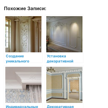
Похожие Записи:
Создание
Установка
уникального
декоративной
интерьера с
лепнины в
помощью
спальне:
декоративной
подробный
лепнины
мастер-класс
Индивидуальные
Декоративная