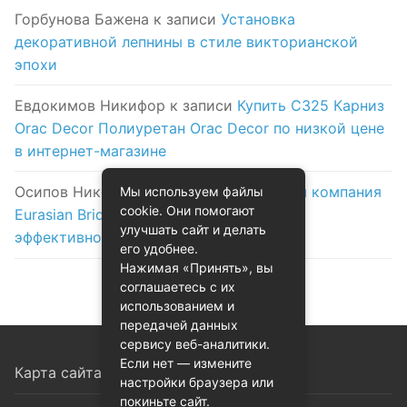
Горбунова Бажена
к записи
Установка
декоративной лепнины в стиле викторианской
эпохи
Евдокимов Никифор
к записи
Купить C325 Карниз
Orac Decor Полиуретан Orac Decor по низкой цене
в интернет-магазине
Осипов Никола
к записи
Логистическая компания
Мы используем файлы
cookie. Они помогают
Eurasian Bridge в Астане: надежность и
улучшать сайт и делать
эффективность на первом месте
его удобнее.
Нажимая «Принять», вы
соглашаетесь с их
использованием и
передачей данных
сервису веб-аналитики.
Если нет — измените
Карта сайта
настройки браузера или
покиньте сайт.