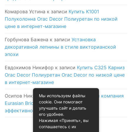
Комарова Устина
к записи
Купить K1001
Полуколонна Orac Decor Полиуретан по низкой
цене в интернет-магазине
Горбунова Бажена
к записи
Установка
декоративной лепнины в стиле викторианской
эпохи
Евдокимов Никифор
к записи
Купить C325 Карниз
Orac Decor Полиуретан Orac Decor по низкой цене
в интернет-магазине
Осипов Никола
к записи
Логистическая компания
Мы используем файлы
cookie. Они помогают
Eurasian Bridge в Астане: надежность и
улучшать сайт и делать
эффективность на первом месте
его удобнее.
Нажимая «Принять», вы
соглашаетесь с их