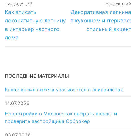
Навигация
нуво:
лепнина:
ПРЕДЫДУЩИЙ
СЛЕДУЮЩИЙ
по
Предыдущая
Следующая
Как вписать
Декоративная лепнина
методы
воплощение
запись:
запись:
записям
декоративную лепнину
в кухонном интерьере:
применения
новаторства
в интерьер частного
стильный акцент
и
дома
особенности
ПОСЛЕДНИЕ МАТЕРИАЛЫ
Какое время вылета указывается в авиабилетах
14.07.2026
Новостройки в Москве: как выбрать проект и
проверить застройщика Соброкер
03.07.2026