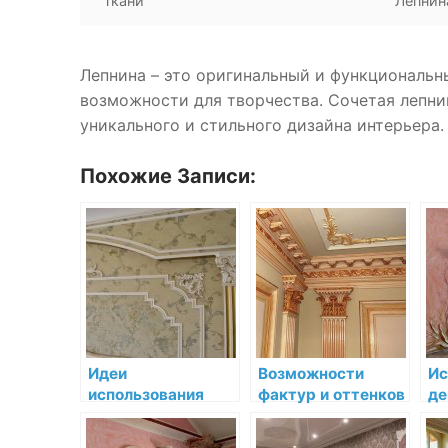
Ткани
Лепнин
Лепнина – это оригинальный и функциональн
возможности для творчества. Сочетая лепни
уникального и стильного дизайна интерьера.
Похожие Записи:
Идеи
Возможности
Ис
использования
фактур и оттенков
де
лепнины в
в лепнине:
ле
комнатах разного
открываем
О