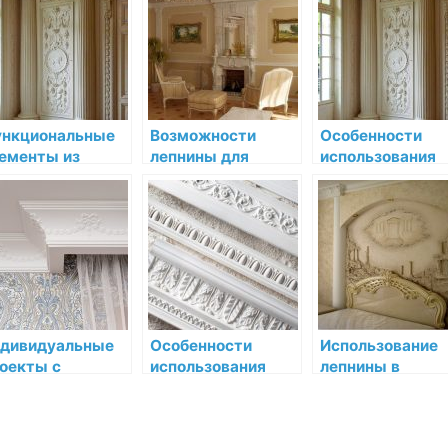
пнины в
роскошь в каждой
терьере
детали
нкциональные
Возможности
Особенности
ементы из
лепнины для
использования
пнины:
создания уютного
декоративной
рашаем и
интерьера
лепнины в
учшаем
средневековых
остранство
интерьерах
дивидуальные
Особенности
Использование
оекты с
использования
лепнины в
пользованием
декоративной
загородном сти
пнины: создание
лепнины в
акцент на
икального
интерьерах
природную