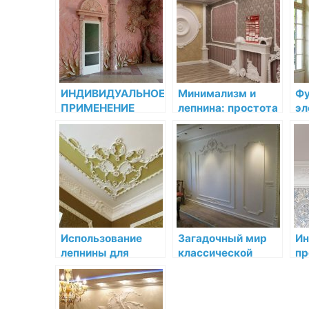
назначения
бесконечный мир
ле
декора
ин
ИНДИВИДУАЛЬНОЕ
Минимализм и
Фу
ПРИМЕНЕНИЕ
лепнина: простота
эл
ЛЕПНИНЫ В
и изящество в
ле
ИНТЕРЬЕРЕ
современном
ук
интерьере
ул
пр
Использование
Загадочный мир
Ин
лепнины для
классической
пр
создания
лепнины
ис
акцентных точек
ле
ун