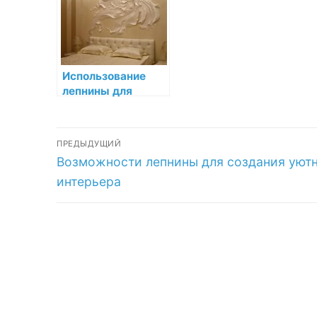
ин
Использование
лепнины для
отделки стен: как
создать
Навигация
уникальный
ПРЕДЫДУЩИЙ
интерьер
Предыдущая
Возможности лепнины для создания уют
по
запись:
интерьера
записям