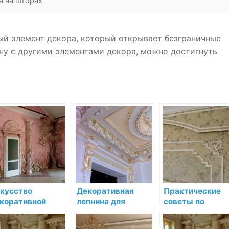
а на шторах
ый элемент декора, который открывает безграничные
ну с другими элементами декора, можно достигнуть
кусство
Декоративная
Практические
коративной
лепнина для
советы по
пнины:
потолков:
установке и ухо
рнаменты
изысканность и
за лепниной