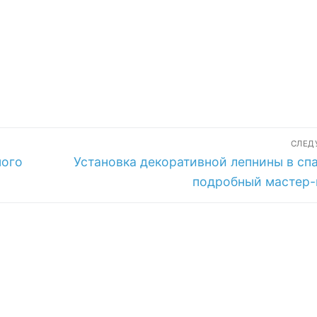
терьера
эклектики
аутентичность 
изысканность
СЛЕ
Следующая
ного
Установка декоративной лепнины в спа
запись:
подробный мастер-