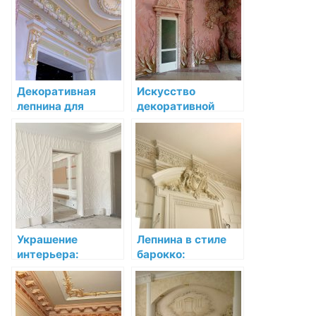
интерьер
Декоративная
Искусство
лепнина для
декоративной
потолков:
лепнины:
изысканность и
Орнаменты
роскошь в каждой
лепнины в
детали
интерьере
Украшение
Лепнина в стиле
интерьера:
барокко:
Лепнина в стиле
элегантность и
барокко
величественность
в деталях