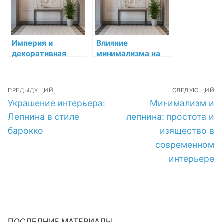
Империя и
Влияние
декоративная
минимализма на
лепнина:
декоративную
монументальность
лепнину в
Навигация
и роскошь
интерьере
ПРЕДЫДУЩИЙ
СЛЕДУЮЩИЙ
по
Предыдущая
Следующая
Украшение интерьера:
Минимализм и
запись:
запись:
записям
Лепнина в стиле
лепнина: простота и
барокко
изящество в
современном
интерьере
ПОСЛЕДНИЕ МАТЕРИАЛЫ