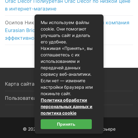
Orac Decor Полиуретан Orac Decor по низкой цене
в интернет-магазине
Осипов Никола
к записи
Логистическая компания
Мы используем файлы
cookie. Они помогают
Eurasian Bridge в Астане: надежность и
улучшать сайт и делать
эффективность на первом месте
его удобнее.
Нажимая «Принять», вы
соглашаетесь с их
использованием и
передачей данных
сервису веб-аналитики.
Если нет — измените
Карта сайта
настройки браузера или
покиньте сайт.
Пользовательское соглашение
Политика обработки
персональных данных и
политика cookie
Принять
© 2026 Декоративная лепнина в интерьере