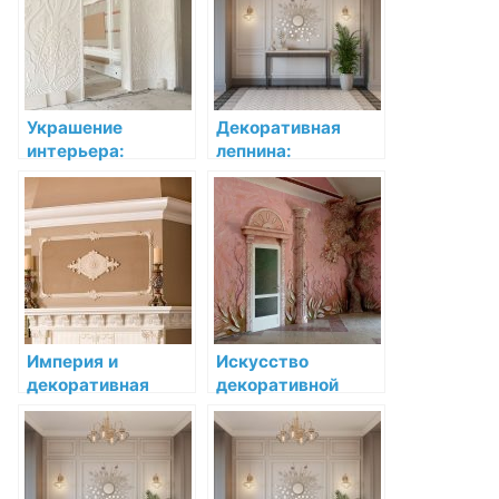
пространство
образов
Украшение
Декоративная
интерьера:
лепнина:
Лепнина в стиле
Украшение
барокко
интерьера в стиле
ар-нуво
Империя и
Искусство
декоративная
декоративной
лепнина:
лепнины:
монументальность
Орнаменты
и роскошь
лепнины в
интерьере