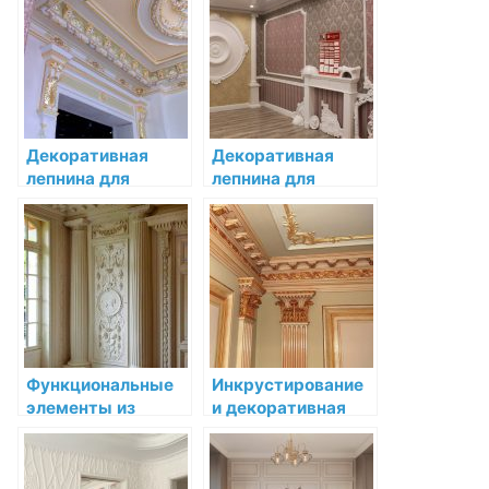
элегантность и
особенности
строгость
Декоративная
Декоративная
лепнина для
лепнина для
потолков:
потолков: создаём
изысканность и
уникальный
роскошь в каждой
интерьер
детали
Функциональные
Инкрустирование
элементы из
и декоративная
лепнины:
лепнина в
украшаем и
интерьере: игра
улучшаем
контрастов и