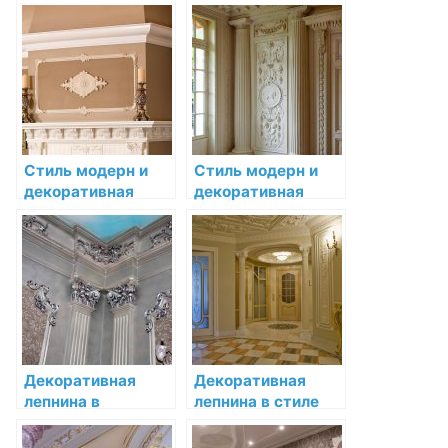
интерьере
интерьере: от
функционального
истории до
стиля
современности
Стиль модерн и
Стиль модерн и
декоративная
декоративная
лепнина:
лепнина:
воплощение
воплощение
новаторства
новаторства
Декоративная
Декоративная
лепнина в
лепнина в стиле
интерьере
Ар-нуво: методы
классицизма:
применения и