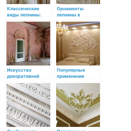
Классические
Орнаменты
виды лепнины:
лепнины в
эффектное
интерьере: от
украшение
истории до
интерьера
современности
Искусство
Популярные
декоративной
применения
лепнины:
декоративной
Орнаменты
лепнины в
лепнины в
современном
интерьере
дизайне интерьера