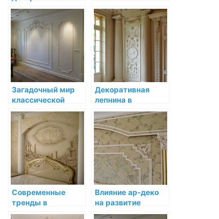
лепнины в
декоративной
барочном стиле
лепнины в
интерьерах
неоклассицизма
Загадочный мир
Декоративная
классической
лепнина в
лепнины
интерьере
функционального
стиля
Современные
Влияние ар-деко
тренды в
на развитие
декоративной
декоративной