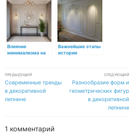
лепнине: арт-
лепнины
решения для
дизайна
современного
интерьера
Влияние
Важнейшие этапы
минимализма на
истории
декоративную
декоративной
лепнину в
лепнины
Навигация
интерьере
ПРЕДЫДУЩИЙ
СЛЕДУЮЩИЙ
по
Предыдущая
Следующая
Современные тренды
Разнообразие форм и
запись:
запись:
записям
в декоративной
геометрических фигур
лепнине
в декоративной
лепнине
1 комментарий