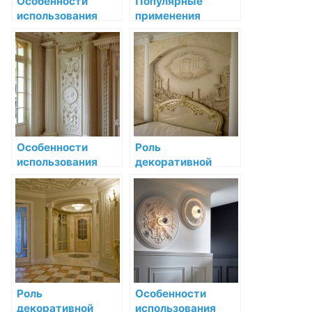
Особенности
Популярные
использования
применения
декоративной
декоративной
лепнины в
лепнины в
интерьерах
современном
эклектики
дизайне интерьера
Особенности
Роль
использования
декоративной
декоративной
лепнины в
лепнины в
барочном стиле:
средневековых
преображение
интерьерах
интерьера
Роль
Особенности
декоративной
использования