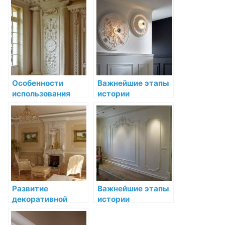
барочном стиле:
интерьере XIX
преображение
века
интерьера
Особенности
Важнейшие этапы
использования
истории
декоративной
декоративной
лепнины в
лепнины
средневековых
интерьерах
Развитие
Важнейшие этапы
декоративной
истории
лепнины в
декоративной
интерьере: от
лепнины