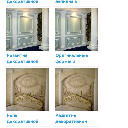
декоративной
лепнина в
лепнины в
интерьере
барочном стиле
классицизма:
элегантность и
строгость
Развитие
Оригинальные
декоративной
формы и
лепнины в
орнаменты в
интерьере XIX
рококо и
века
декоративной
лепнине
Роль
Развитие
декоративной
декоративной
лепнины в
лепнины в