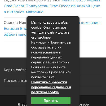
Евдокимов Никифор
к записи
Купить C325 Карниз
Orac Decor Полиуретан Orac Decor по низкой цене
в интернет-магазине
Осипов Никола
к записи
Логистическая компания
Мы используем файлы
cookie. Они помогают
Eurasian Bridge в Астане: надежность и
улучшать сайт и делать
эффективность на первом месте
его удобнее.
Нажимая «Принять», вы
соглашаетесь с их
использованием и
передачей данных
сервису веб-аналитики.
Если нет — измените
Карта сайта
настройки браузера или
покиньте сайт.
Пользовательское соглашение
Политика обработки
персональных данных и
политика cookie
Принять
© 2026 Декоративная лепнина в интерьере