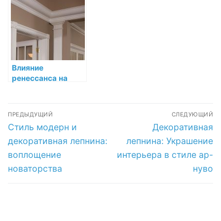
античности до
современности
Влияние
ренессанса на
развитие
декоративной
Навигация
лепнины
ПРЕДЫДУЩИЙ
СЛЕДУЮЩИЙ
по
Предыдущая
Следующая
Стиль модерн и
Декоративная
запись:
запись:
записям
декоративная лепнина:
лепнина: Украшение
воплощение
интерьера в стиле ар-
новаторства
нуво