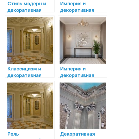
Стиль модерн и
Империя и
декоративная
декоративная
лепнина:
лепнина:
воплощение
монументальность
новаторства
и роскошь
Классицизм и
Империя и
декоративная
декоративная
лепнина:
лепнина:
воссоздание
монументальность
идеалов
и роскошь
древности
Роль
Декоративная