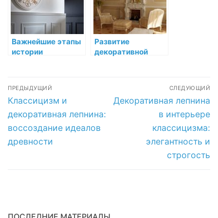
Важнейшие этапы
Развитие
истории
декоративной
декоративной
лепнины в
лепнины
интерьере: от
Навигация
античности до
ПРЕДЫДУЩИЙ
СЛЕДУЮЩИЙ
современности
по
Предыдущая
Следующая
Классицизм и
Декоративная лепнина
запись:
запись:
записям
декоративная лепнина:
в интерьере
воссоздание идеалов
классицизма:
древности
элегантность и
строгость
ПОСЛЕДНИЕ МАТЕРИАЛЫ