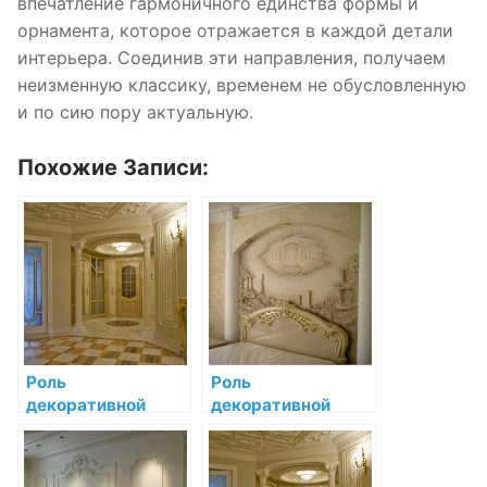
впечатление гармоничного единства формы и
орнамента, которое отражается в каждой детали
интерьера. Соединив эти направления, получаем
неизменную классику, временем не обусловленную
и по сию пору актуальную.
Похожие Записи:
Роль
Роль
декоративной
декоративной
лепнины в
лепнины в
барочном стиле
барочном стиле:
преображение