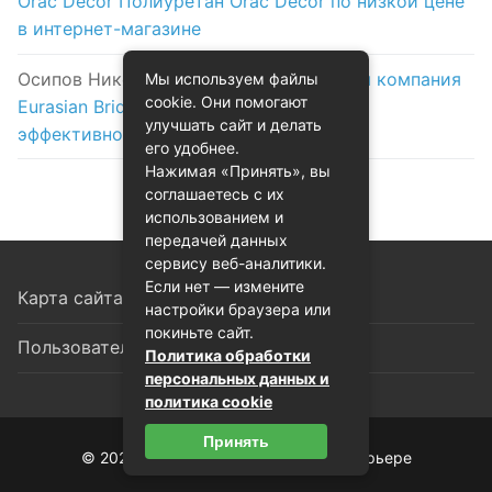
Orac Decor Полиуретан Orac Decor по низкой цене
в интернет-магазине
Осипов Никола
к записи
Логистическая компания
Мы используем файлы
cookie. Они помогают
Eurasian Bridge в Астане: надежность и
улучшать сайт и делать
эффективность на первом месте
его удобнее.
Нажимая «Принять», вы
соглашаетесь с их
использованием и
передачей данных
сервису веб-аналитики.
Если нет — измените
Карта сайта
настройки браузера или
покиньте сайт.
Пользовательское соглашение
Политика обработки
персональных данных и
политика cookie
Принять
© 2026 Декоративная лепнина в интерьере