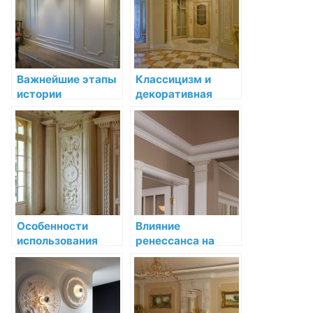
интерьера
Важнейшие этапы
Классицизм и
истории
декоративная
декоративной
лепнина:
лепнины
воссоздание
идеалов
древности
Особенности
Влияние
использования
ренессанса на
декоративной
развитие
лепнины в
декоративной
средневековых
лепнины
интерьерах