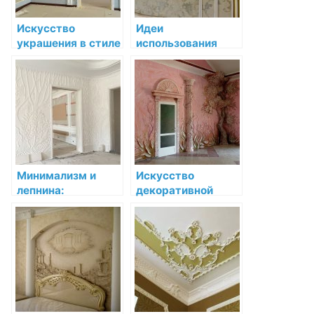
Искусство
Идеи
украшения в стиле
использования
загородной жизни:
лепнины в
применение
комнатах разного
лепнины
назначения
Минимализм и
Искусство
лепнина:
декоративной
эффективное
лепнины:
сочетание
Орнаменты
современности и
лепнины в
классики
интерьере