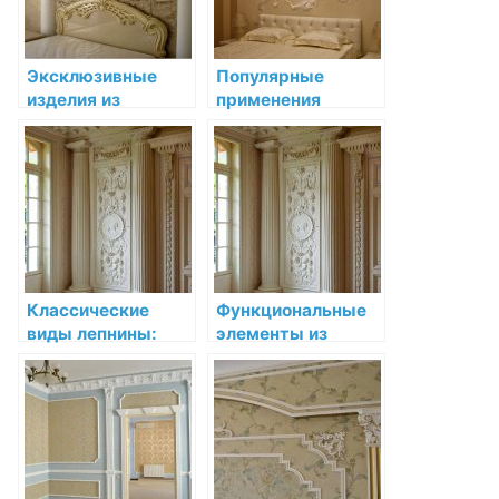
Эксклюзивные
Популярные
изделия из
применения
лепнины как
декоративной
элемент
лепнины в
интерьера
современном
дизайне интерьера
Классические
Функциональные
виды лепнины:
элементы из
эффектное
лепнины:
украшение
украшаем и
интерьера
улучшаем
пространство