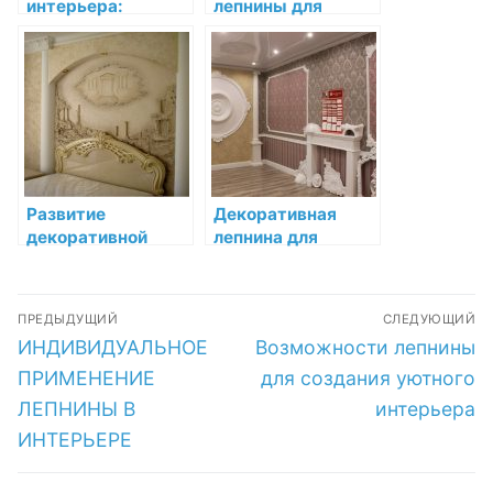
интерьера:
лепнины для
Лепнина в стиле
создания
барокко
акцентных точек
Развитие
Декоративная
декоративной
лепнина для
лепнины в
потолков: создаём
интерьере XIX
уникальный
Навигация
века
интерьер
ПРЕДЫДУЩИЙ
СЛЕДУЮЩИЙ
по
Предыдущая
Следующая
ИНДИВИДУАЛЬНОЕ
Возможности лепнины
запись:
запись:
записям
ПРИМЕНЕНИЕ
для создания уютного
ЛЕПНИНЫ В
интерьера
ИНТЕРЬЕРЕ