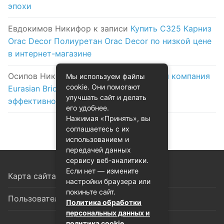
эпохи
Евдокимов Никифор
к записи
Купить C325 Карниз
Orac Decor Полиуретан Orac Decor по низкой цене
в интернет-магазине
Осипов Никола
к записи
Логистическая компания
Мы используем файлы
cookie. Они помогают
Eurasian Bridge в Астане: надежность и
улучшать сайт и делать
эффективность на первом месте
его удобнее.
Нажимая «Принять», вы
соглашаетесь с их
использованием и
передачей данных
сервису веб-аналитики.
Если нет — измените
Карта сайта
настройки браузера или
покиньте сайт.
Пользовательское соглашение
Политика обработки
персональных данных и
политика cookie