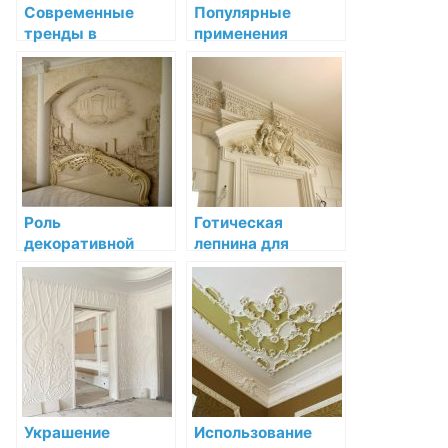
Современные
Популярные
тренды в
применения
декоративной
декоративной
лепнине: арт-
лепнины в
решения для
современном
дизайна
дизайне интерьера
современного
интерьера
Роль
Готическая
декоративной
лепнина для
лепнины в
интерьера:
барочном стиле:
возвращение к
преображение
классике
интерьера
Украшение
Использование