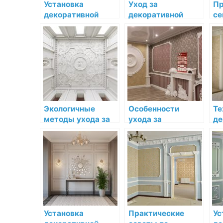
Установка
Уход за
Пр
декоративной
декоративной
се
лепнины в ванной
лепниной в
де
комнате: шаг за
условиях
ле
шагом
повышенной пыли
ин
и загрязнений
Экологичные
Особенности
Те
методы ухода за
ухода за
де
декоративной
декоративной
ле
лепниной
лепниной из
до
разных
материалов
Установка
Практические
Ус