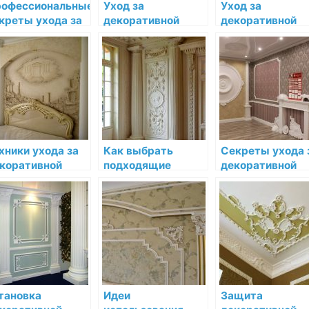
офессиональные
Уход за
Уход за
креты ухода за
декоративной
декоративной
коративной
лепниной в разных
лепниной во вр
пниной в
климатических
ремонта и
терьере
условиях
строительства
хники ухода за
Как выбрать
Секреты ухода 
коративной
подходящие
декоративной
пниной для её
средства для
лепниной после
лговечности
ухода за
установки
декоративной
лепниной
тановка
Идеи
Защита