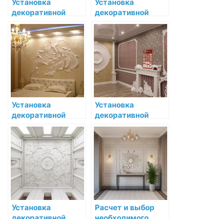
Установка
Установка
декоративной
декоративной
лепнины в кухне:
лепнины в кухне:
гид по созданию
советы и
уникального
технология
интерьера
выполнения
работы
Установка
Установка
декоративной
декоративной
лепнины в стиле
лепнины в стиле
барокко:
ретро: искусство
инструкция по
придания объема
шагам
пространству
Установка
Расчет и выбор
декоративной
необходимого