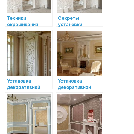
Техники
Секреты
окрашивания
установки
декоративной
декоративной
лепнины после
лепнины в
установки
магазине
Установка
Установка
декоративной
декоративной
лепнины в
лепнины в стиле
магазине: секреты
модерн: Секреты
и рекомендации
мастера