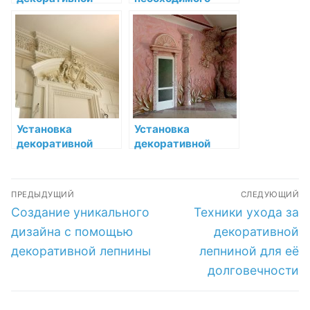
лепнины в стиле
количества
Прованс: шаг за
декоративной
шагом
лепнины
Установка
Установка
декоративной
декоративной
лепнины в
лепнины в стиль
гостиной:
прованс:
Навигация
изысканный
утонченность и
ПРЕДЫДУЩИЙ
СЛЕДУЮЩИЙ
украшатель
простота
по
Предыдущая
Следующая
Создание уникального
Техники ухода за
интерьера
запись:
запись:
записям
дизайна с помощью
декоративной
декоративной лепнины
лепниной для её
долговечности