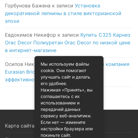
Горбунова Бажена
к записи
Установка
декоративной лепнины в стиле викторианской
эпохи
Евдокимов Никифор
к записи
Купить C325 Карниз
Orac Decor Полиуретан Orac Decor по низкой цене
в интернет-магазине
Осипов Никола
к записи
Логистическая компания
Мы используем файлы
cookie. Они помогают
Eurasian Bridge в Астане: надежность и
улучшать сайт и делать
эффективность на первом месте
его удобнее.
Нажимая «Принять», вы
соглашаетесь с их
использованием и
передачей данных
сервису веб-аналитики.
Если нет — измените
Карта сайта
настройки браузера или
покиньте сайт.