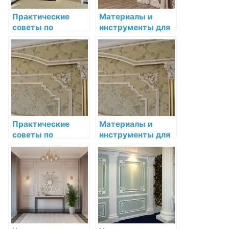
Практические
Материалы и
советы по
инструменты для
установке и уходу
установки
за лепниной
декоративной
лепнины
Практические
Материалы и
советы по
инструменты для
установке и уходу
установки
за лепниной
декоративной
лепнины: полное
руководство