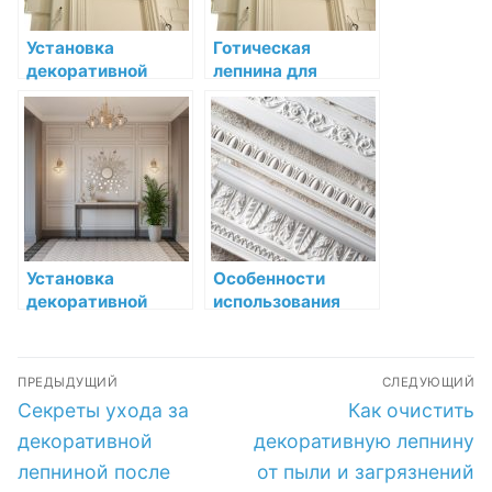
Установка
Готическая
декоративной
лепнина для
лепнины в офисе:
интерьера:
добавляем
возвращение к
эстетическую
классике
привлекательность
вашему
раходательство
Установка
Особенности
декоративной
использования
лепнины в кухне:
декоративной
гид по созданию
лепнины в
Навигация
уникального
интерьерах
ПРЕДЫДУЩИЙ
СЛЕДУЮЩИЙ
интерьера
эклектики
по
Предыдущая
Следующая
Секреты ухода за
Как очистить
запись:
запись:
записям
декоративной
декоративную лепнину
лепниной после
от пыли и загрязнений