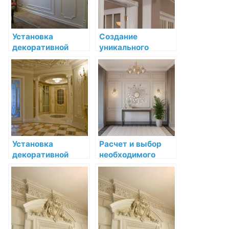
Установка
Создание
декоративной
уникального
лепнины в
дизайна с
спальне:
помощью
подробный
декоративной
мастер-класс
лепнины
Установка
Расчет и выбор
декоративной
необходимого
лепнины в стиле
количества
классической
декоративной
эпохи: обновите
лепнины
интерьер своего
дома