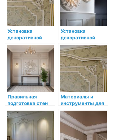
Установка
Установка
декоративной
декоративной
лепнины в ванной
лепнины в стиле
комнате: шаг за
модерн
шагом
Правильная
Материалы и
подготовка стен
инструменты для
перед установкой
установки
декоративной
декоративной
лепнины
лепнины: полное
руководство