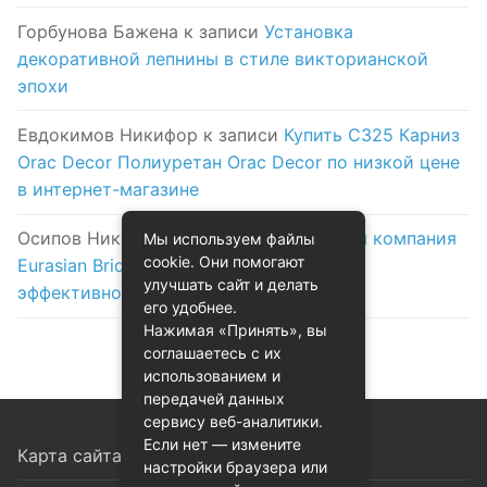
Горбунова Бажена
к записи
Установка
декоративной лепнины в стиле викторианской
эпохи
Евдокимов Никифор
к записи
Купить C325 Карниз
Orac Decor Полиуретан Orac Decor по низкой цене
в интернет-магазине
Осипов Никола
к записи
Логистическая компания
Мы используем файлы
cookie. Они помогают
Eurasian Bridge в Астане: надежность и
улучшать сайт и делать
эффективность на первом месте
его удобнее.
Нажимая «Принять», вы
соглашаетесь с их
использованием и
передачей данных
сервису веб-аналитики.
Если нет — измените
Карта сайта
настройки браузера или