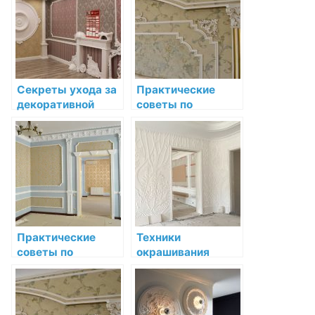
Секреты ухода за
Практические
декоративной
советы по
лепниной после
установке и уходу
установки
за лепниной
Практические
Техники
советы по
окрашивания
установке и уходу
декоративной
за лепниной
лепнины после
установки