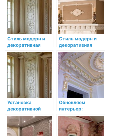
уникального
создание
интерьера
неповторимого
антуража и
атмосферы
Стиль модерн и
Стиль модерн и
декоративная
декоративная
лепнина:
лепнина:
воплощение
воплощение
новаторства
новаторства
Установка
Обновляем
декоративной
интерьер:
лепнины в
установка
магазине: секреты
декоративной
и рекомендации
лепнины в кафе