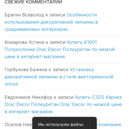
СВЕЖИЕ КОММЕНТАРИИ
Брагин Всеволод
к записи
Особенности
использования декоративной лепнины в
средневековых интерьерах
Комарова Устина
к записи
Купить K1001
Полуколонна Orac Decor Полиуретан по низкой
цене в интернет-магазине
Горбунова Бажена
к записи
Установка
декоративной лепнины в стиле викторианской
эпохи
Евдокимов Никифор
к записи
Купить C325 Карниз
Orac Decor Полиуретан Orac Decor по низкой цене
в интернет-магазине
Осипов Никола
к записи
Логистическая компания
Мы используем файлы