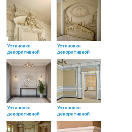
Прованс: шаг за
барокко:
шагом
инструкция по
шагам
Установка
Установка
декоративной
декоративной
лепнины в офисе:
лепнины в
добавляем
классическом
эстетическую
стиле: полное
привлекательность
руководство
вашему
раходательство
Установка
Установка
декоративной
декоративной
лепнины в кухне:
лепнины в
гид по созданию
ресторане: