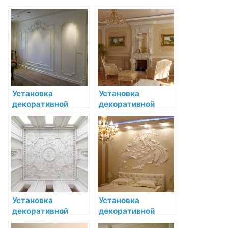
Установка
Установка
декоративной
декоративной
лепнины в
лепнины в
современном
современном
стиле: эстетика и
стиле
функциональность
Установка
Установка
декоративной
декоративной
лепнины в стиле
лепнины в стиле