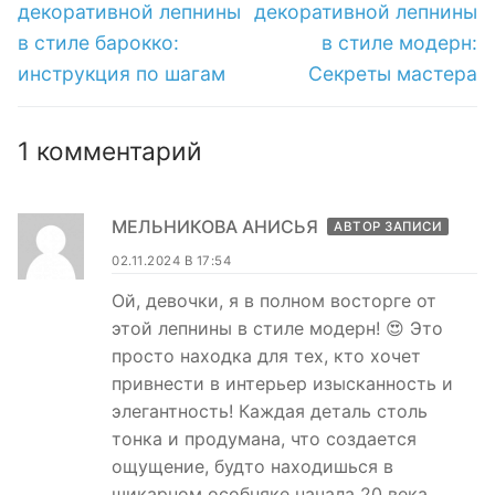
запись:
запись:
записям
декоративной лепнины
декоративной лепнины
в стиле барокко:
в стиле модерн:
инструкция по шагам
Секреты мастера
1 комментарий
МЕЛЬНИКОВА АНИСЬЯ
АВТОР ЗАПИСИ
02.11.2024 В 17:54
Ой, девочки, я в полном восторге от
этой лепнины в стиле модерн! 😍 Это
просто находка для тех, кто хочет
привнести в интерьер изысканность и
элегантность! Каждая деталь столь
тонка и продумана, что создается
ощущение, будто находишься в
шикарном особняке начала 20 века.