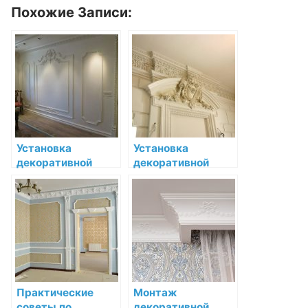
Похожие Записи:
Установка
Установка
декоративной
декоративной
лепнины в
лепнины в
спальне:
гостиной:
подробный
изысканный
мастер-класс
украшатель
интерьера
Практические
Монтаж
советы по
декоративной