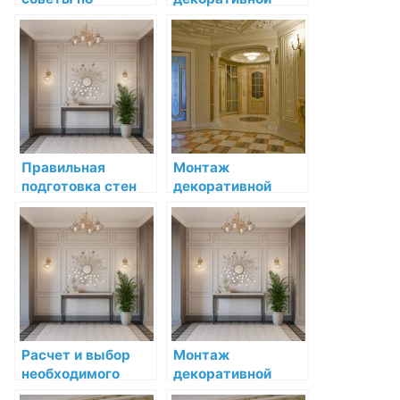
установке и уходу
лепнины на
за лепниной
потолке:
подробный
руководство
Правильная
Монтаж
подготовка стен
декоративной
перед установкой
лепнины на
декоративной
потолке: советы и
лепнины
рекомендации
Расчет и выбор
Монтаж
необходимого
декоративной
количества
лепнины на