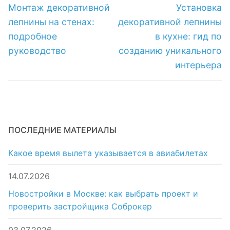
по
Предыдущая
Следующая
Монтаж декоративной
Установка
запись:
запись:
записям
лепнины на стенах:
декоративной лепнины
подробное
в кухне: гид по
руководство
созданию уникального
интерьера
ПОСЛЕДНИЕ МАТЕРИАЛЫ
Какое время вылета указывается в авиабилетах
14.07.2026
Новостройки в Москве: как выбрать проект и
проверить застройщика Соброкер
03.07.2026