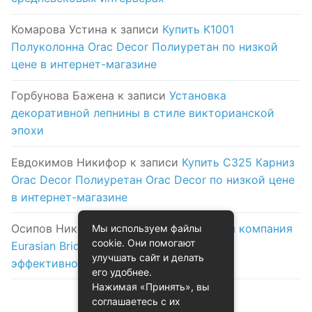
Комарова Устина
к записи
Купить K1001
Полуколонна Orac Decor Полиуретан по низкой
цене в интернет-магазине
Горбунова Бажена
к записи
Установка
декоративной лепнины в стиле викторианской
эпохи
Евдокимов Никифор
к записи
Купить C325 Карниз
Orac Decor Полиуретан Orac Decor по низкой цене
в интернет-магазине
Осипов Никола
к записи
Логистическая компания
Мы используем файлы
cookie. Они помогают
Eurasian Bridge в Астане: надежность и
улучшать сайт и делать
эффективность на первом месте
его удобнее.
Нажимая «Принять», вы
соглашаетесь с их