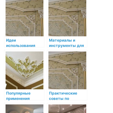
декоративной
стенах: подробное
лепнины
руководство
Идеи
Материалы и
использования
инструменты для
лепнины в
установки
комнатах разного
декоративной
назначения
лепнины: полное
руководство
Популярные
Практические
применения
советы по
декоративной
установке и уходу
лепнины в
за лепниной