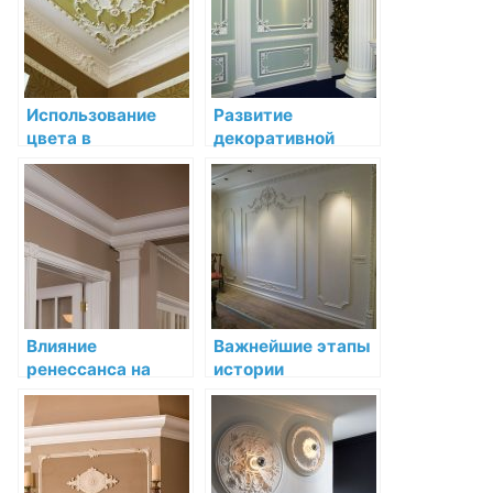
Использование
Развитие
цвета в
декоративной
декоративной
лепнины в
лепнине: история и
интерьере XIX
современность
века
Влияние
Важнейшие этапы
ренессанса на
истории
развитие
декоративной
декоративной
лепнины
лепнины