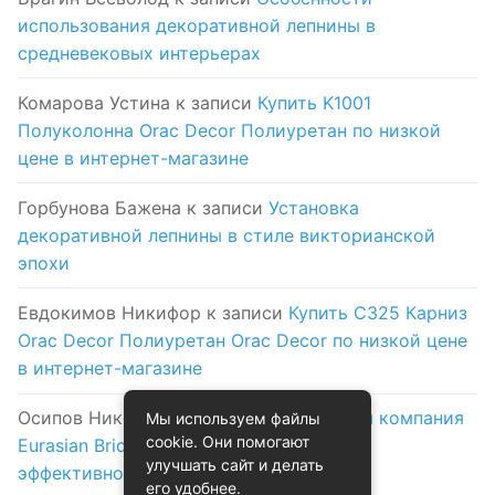
использования декоративной лепнины в
средневековых интерьерах
Комарова Устина
к записи
Купить K1001
Полуколонна Orac Decor Полиуретан по низкой
цене в интернет-магазине
Горбунова Бажена
к записи
Установка
декоративной лепнины в стиле викторианской
эпохи
Евдокимов Никифор
к записи
Купить C325 Карниз
Orac Decor Полиуретан Orac Decor по низкой цене
в интернет-магазине
Осипов Никола
к записи
Логистическая компания
Мы используем файлы
cookie. Они помогают
Eurasian Bridge в Астане: надежность и
улучшать сайт и делать
эффективность на первом месте
его удобнее.