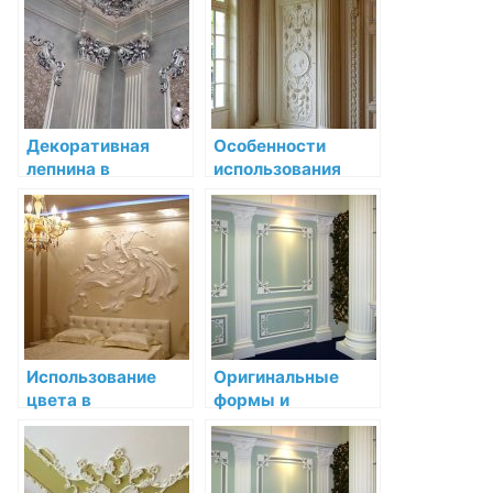
Декоративная
Особенности
лепнина в
использования
интерьере
декоративной
классицизма:
лепнины в
элегантность и
средневековых
строгость
интерьерах
Использование
Оригинальные
цвета в
формы и
декоративной
орнаменты в
лепнине: история и
рококо и
современность
декоративной
лепнине