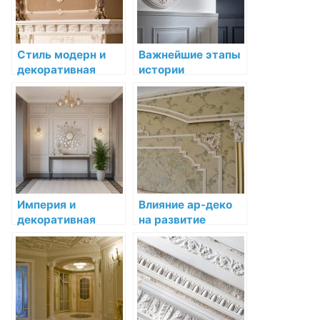
Стиль модерн и
Важнейшие этапы
декоративная
истории
лепнина:
декоративной
воплощение
лепнины
новаторства
Империя и
Влияние ар-деко
декоративная
на развитие
лепнина:
декоративной
монументальность
лепнины
и роскошь