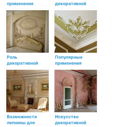
применения
декоративной
декоративной
лепнины в
лепнины в
интерьере XIX
современном
века
дизайне интерьера
Роль
Популярные
декоративной
применения
лепнины в
декоративной
барочном стиле:
лепнины в
преображение
современном
интерьера
дизайне интерьера
Возможности
Искусство
лепнины для
декоративной