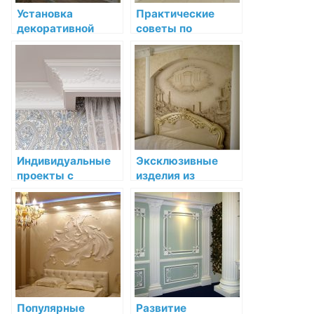
Установка
Практические
декоративной
советы по
лепнины в
установке и уходу
спальне:
за лепниной
подробный
мастер-класс
Индивидуальные
Эксклюзивные
проекты с
изделия из
использованием
лепнины как
лепнины: создание
элемент
уникального
интерьера
интерьера
Популярные
Развитие