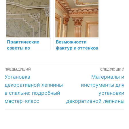
интерьера
Практические
Возможности
советы по
фактур и оттенков
установке и уходу
в лепнине:
за лепниной
открываем
Навигация
бесконечный мир
ПРЕДЫДУЩИЙ
СЛЕДУЮЩИЙ
декора
по
Предыдущая
Следующая
Установка
Материалы и
запись:
запись:
записям
декоративной лепнины
инструменты для
в спальне: подробный
установки
мастер-класс
декоративной лепнины