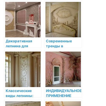
создания уютного
лепнины:
интерьера
Орнаменты
лепнины в
интерьере
Декоративная
Современные
лепнина для
тренды в
потолков: создаём
декоративной
уникальный
лепнине: арт-
интерьер
решения для
дизайна
современного
интерьера
Классические
ИНДИВИДУАЛЬНОЕ
виды лепнины:
ПРИМЕНЕНИЕ
эффектное
ЛЕПНИНЫ В
украшение
ИНТЕРЬЕРЕ