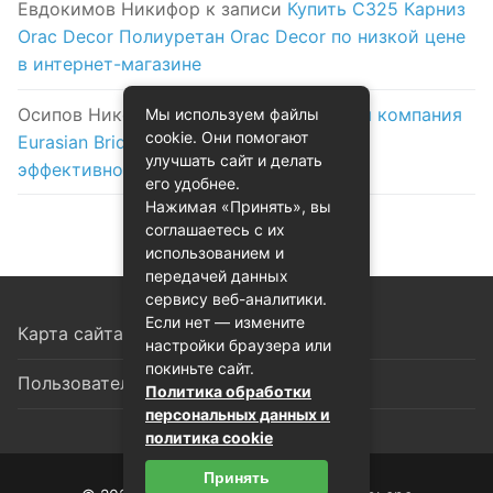
Евдокимов Никифор
к записи
Купить C325 Карниз
Orac Decor Полиуретан Orac Decor по низкой цене
в интернет-магазине
Осипов Никола
к записи
Логистическая компания
Мы используем файлы
cookie. Они помогают
Eurasian Bridge в Астане: надежность и
улучшать сайт и делать
эффективность на первом месте
его удобнее.
Нажимая «Принять», вы
соглашаетесь с их
использованием и
передачей данных
сервису веб-аналитики.
Если нет — измените
Карта сайта
настройки браузера или
покиньте сайт.
Пользовательское соглашение
Политика обработки
персональных данных и
политика cookie
Принять