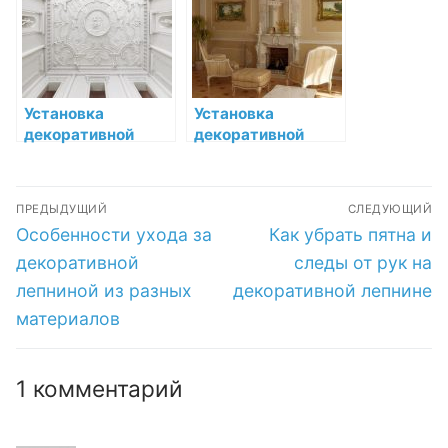
неповторимого
антуража и
атмосферы
Установка
Установка
декоративной
декоративной
лепнины в стиле
лепнины в
Прованс: шаг за
современном
Навигация
шагом
стиле
ПРЕДЫДУЩИЙ
СЛЕДУЮЩИЙ
по
Предыдущая
Следующая
Особенности ухода за
Как убрать пятна и
запись:
запись:
записям
декоративной
следы от рук на
лепниной из разных
декоративной лепнине
материалов
1 комментарий