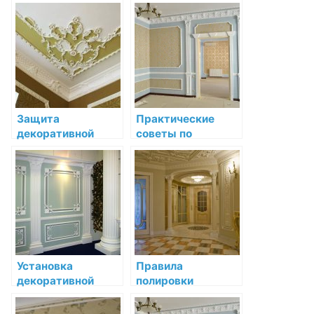
установке и уходу
лепнину от пыли и
за лепниной
загрязнений
Защита
Практические
декоративной
советы по
лепнины от влаги и
установке и уходу
воздействия
за лепниной
высокой
температуры
Установка
Правила
декоративной
полировки
лепнины в кухне:
декоративной
советы и
лепнины для