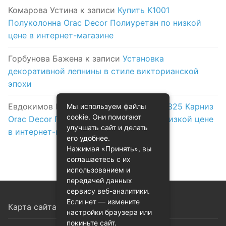
Комарова Устина
к записи
Купить K1001
Полуколонна Orac Decor Полиуретан по низкой
цене в интернет-магазине
Горбунова Бажена
к записи
Установка
декоративной лепнины в стиле викторианской
эпохи
Евдокимов Никифор
к записи
Купить C325 Карниз
Мы используем файлы
cookie. Они помогают
Orac Decor Полиуретан Orac Decor по низкой цене
улучшать сайт и делать
в интернет-магазине
его удобнее.
Нажимая «Принять», вы
соглашаетесь с их
использованием и
передачей данных
сервису веб-аналитики.
Если нет — измените
Карта сайта
настройки браузера или
покиньте сайт.