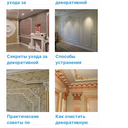
ухода за
декоративной
декоративной
лепниной для её
лепниной из
долговечности
разных
материалов
Секреты ухода за
Способы
декоративной
устранения
лепниной после
потертостей и
установки
царапин на
декоративной
лепнине
Практические
Как очистить
советы по
декоративную