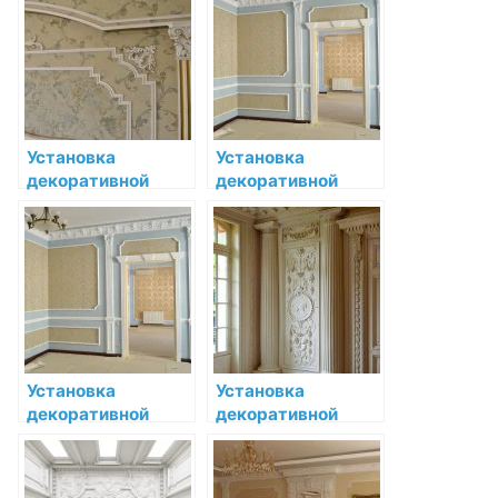
технология
сохранения её
выполнения
блеска
работы
Установка
Установка
декоративной
декоративной
лепнины в ванной
лепнины в кафе:
комнате: шаг за
роскошь деталей
шагом
для оригинального
интерьера
Установка
Установка
декоративной
декоративной
лепнины в
лепнины в
ресторане:
магазине: секреты
создание
и рекомендации