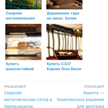
Сварная
Деревянная тара
металлическая
на заказ: Зачем
сетка в
выбирать
Хмельницком:
натуральный
универсальное
материал для
решение для
упаковки?
ограждения
Купить
Купить C337
износостойкий
Карниз Orac Decor
матовый
Полиуретан Orac
полиуретановый
Decor по низкой
Навигация
лак для защиты
цене в интернет-
ПРЕДЫДУЩИЙ
СЛЕДУЮЩИЙ
древесины sikkens
магазине
по
Предыдущая
Следующая
Сварная
Амикта —
cetol bl varnish mat
запись:
запись:
по низкой цене в
записям
металлическая сетка в
Комплексное решение
СПб
Хмельницком:
для монтажа