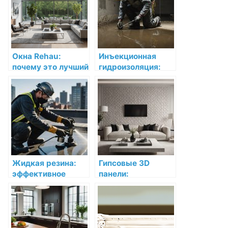
Окна Rehau:
Инъекционная
почему это лучший
гидроизоляция:
выбор для вашего
Надежная защита
дома
для вашего дома
Жидкая резина:
Гипсовые 3D
эффективное
панели:
решение для
универсальное
герметизации и
решение для
защиты
любого интерьера