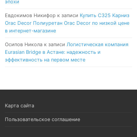
эпохи
Евдокимов Никифор
к записи
Купить C325 Карниз
Orac Decor Полиуретан Orac Decor по низкой цене
в интернет-магазине
Осипов Никола
к записи
Логистическая компания
Eurasian Bridge в Астане: надежность и
эффективность на первом месте
Карта сайта
Пользовательское соглашение