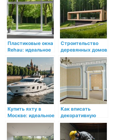
Пластиковые окна
Строительство
Rehau: идеальное
деревянных домов
решение для
и бань под ключ в
вашего дома
Ярославле
Купить яхту в
Как вписать
Москве: идеальное
декоративную
решение для
лепнину в
любителей водных
интерьер частного
приключений
дома