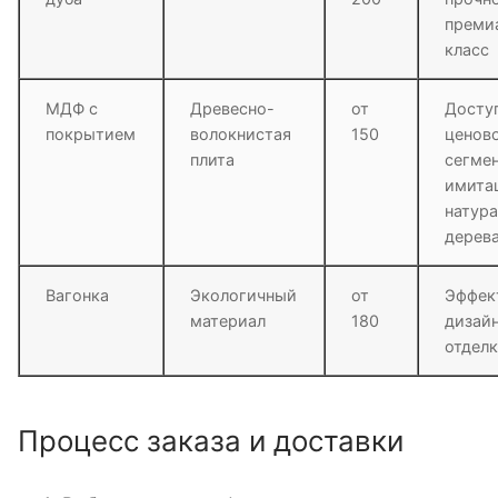
преми
класс
МДФ с
Древесно-
от
Досту
покрытием
волокнистая
150
ценов
плита
сегмен
имита
натур
дерев
Вагонка
Экологичный
от
Эффек
материал
180
дизай
отдел
Процесс заказа и доставки