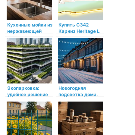
Кухонные мойки из
Купить C342
нержавеющей
Карниз Heritage L
стали: идеальное
Orac Decor
решение для
Полиуретан Orac
любой кухни
Decor по низкой
цене в интернет-
магазине
Экопарковка:
Новогодняя
удобное решение
подсветка дома:
для современных
волшебство света
городов
в Краснодаре