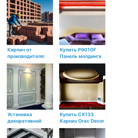
Orac Decor по
Orac Decor по
низкой цене в
низкой цене в
интернет-
интернет-
магазине
магазине
Кирпич от
Купить P9010F
производителя:
Панель молдинга
как выбрать
гибкая Orac Decor
качественный
Полиуретан по
строительный
низкой цене в
материал в
интернет-
Челябинске
магазине
Установка
Купить CX133
декоративной
Карниз Orac Decor
лепнины в кухне:
Дюрополимер
советы и
Orac Decor по