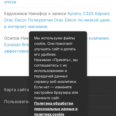
эпохи
Евдокимов Никифор
к записи
Купить C325 Карниз
Orac Decor Полиуретан Orac Decor по низкой цене
в интернет-магазине
Осипов Никола
к записи
Логистическая компания
Мы используем файлы
cookie. Они помогают
Eurasian Bridge в Астане: надежность и
улучшать сайт и делать
эффективность на первом месте
его удобнее.
Нажимая «Принять», вы
соглашаетесь с их
использованием и
передачей данных
сервису веб-аналитики.
Если нет — измените
Карта сайта
настройки браузера или
покиньте сайт.
Пользовательское соглашение
Политика обработки
персональных данных и
политика cookie