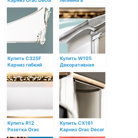
Карниз Orac Decor
лепнина в
Полиуретан Orac
кухонном
Decor по низкой
интерьере:
цене в интернет-
стильный акцент
магазине
Купить C325F
Купить W105
Карниз гибкий
Декоративная
Orac Decor
панель Rombus
Полиуретан Orac
Orac Decor
Decor по низкой
Полиуретан Orac
цене в интернет-
Decor по низкой
магазине
цене в интернет-
магазине
Купить R12
Купить CX161
Розетка Orac
Карниз Orac Decor
Decor Полиуретан
Дюрополимер