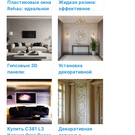
Пластиковые окна
Жидкая резина:
Rehau: идеальное
эффективное
решение для
решение для
вашего дома
герметизации и
защиты
Гипсовые 3D
Установка
панели:
декоративной
универсальное
лепнины в кухне:
решение для
гид по созданию
любого интерьера
уникального
интерьера
Купить C381 L3
Декоративная