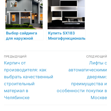
технология
низкой цене в
выполнения
интернет-
работы
магазине
Выбор сайдинга
Купить SX183
для наружной
Многофункциональный
отделки: лучшие
профиль Orac
варианты и цены в
Decor
Навигация
Санкт-Петербурге
Дюрополимер
ПРЕДЫДУЩИЙ
СЛЕДУЮЩИЙ
Orac Decor по
по
Предыдущая
Следующа
Кирпич от
Лифты с
низкой цене в
запись:
запись:
интернет-
записям
производителя: как
автоматическими
магазине
выбрать качественный
дверями:
строительный
преимущества и
материал в
особенности покупки в
Челябинске
Москве