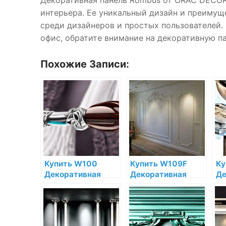
интерьера. Ее уникальный дизайн и преимущ
среди дизайнеров и простых пользователей. 
офис, обратите внимание на декоративную п
Похожие Записи:
Купить W100
Купить W109F
Ку
Декоративная
Декоративная
Де
панель Rombus
панель гибкая Orac
па
Orac Decor
Decor Valley
Hi
Полиуретан Orac
Полиуретан Orac
Or
Decor по низкой
Decor по низкой
ни