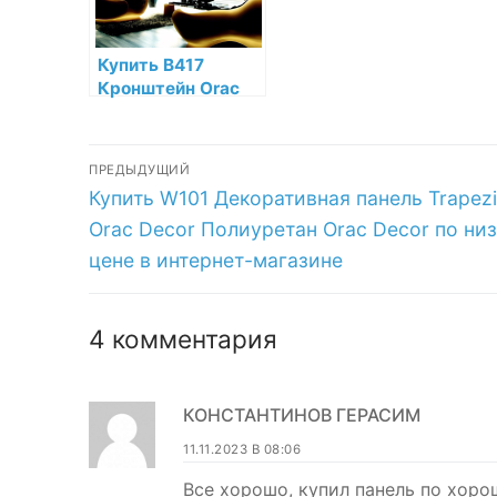
Купить B417
Кронштейн Orac
Decor Полиуретан
по низкой цене в
Навигация
интернет-
ПРЕДЫДУЩИЙ
магазине
Предыдущая
Купить W101 Декоративная панель Trapez
по
запись:
Orac Decor Полиуретан Orac Decor по ни
записям
цене в интернет-магазине
4 комментария
КОНСТАНТИНОВ ГЕРАСИМ
11.11.2023 В 08:06
Все хорошо, купил панель по хоро