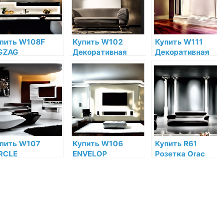
тернет-
цене в интернет-
интернет-
газине
магазине
магазине
пить W108F
Купить W102
Купить W111
GZAG
Декоративная
Декоративная
коративная
панель Cubi Orac
панель Orac Dec
нель гибкая Orac
Decor Полиуретан
Bar Полиуретан
cor Полиуретан
Orac Decor по
Orac Decor по
ac Decor по
низкой цене в
низкой цене в
зкой цене в
интернет-
интернет-
тернет-
магазине
магазине
газине
пить W107
Купить W106
Купить R61
RCLE
ENVELOP
Розетка Orac
коративная
Декоративная
Decor Полиурет
нель Orac Decor
панель Orac Decor
по низкой цене 
лиуретан Orac
Полиуретан Orac
интернет-
cor по низкой
Decor по низкой
магазине
не в интернет-
цене в интернет-
газине
магазине