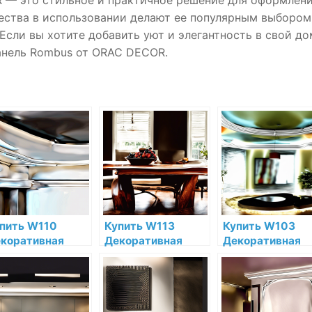
ества в использовании делают ее популярным выбором
Если вы хотите добавить уют и элегантность в свой до
анель Rombus от ORAC DECOR.
пить W110
Купить W113
Купить W103
коративная
Декоративная
Декоративная
нель Orac Decor
панель Orac Decor
панель Cubi Ora
ll Полиуретан
Cobble
Decor Полиурет
ac Decor по
Полиуретан Orac
Orac Decor по
зкой цене в
Decor по низкой
низкой цене в