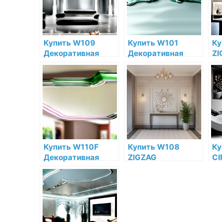
цене в интернет-
цене в интернет-
ин
магазине
магазине
ма
Купить W109
Купить W101
Ку
Декоративная
Декоративная
ZI
панель Orac Decor
панель Trapezium
Де
Valley Полиуретан
Orac Decor
па
Orac Decor по
Полиуретан Orac
De
низкой цене в
Decor по низкой
Or
интернет-
цене в интернет-
ни
магазине
магазине
ин
ма
Купить W110F
Купить W108
Ку
Декоративная
ZIGZAG
CI
панель гибкая Orac
Декоративная
Де
Decor Hill
панель Orac Decor
па
Полиуретан Orac
Полиуретан Orac
По
Decor по низкой
Decor по низкой
De
цене в интернет-
цене в интернет-
це
магазине
магазине
ма