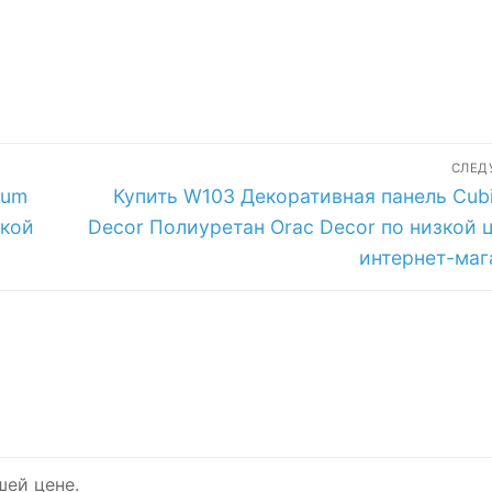
СЛЕ
Следующая
ium
Купить W103 Декоративная панель Cubi
запись:
зкой
Decor Полиуретан Orac Decor по низкой ц
интернет-маг
шей цене.