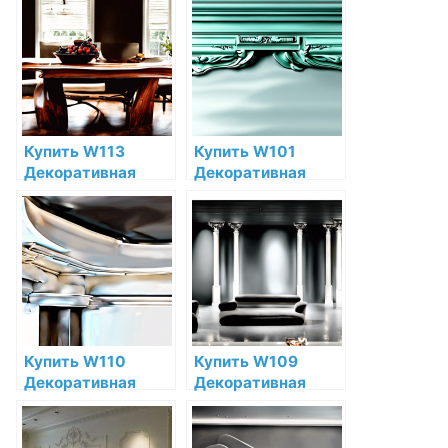
Orac Decor
Decor Полиуретан
Полиуретан Orac
Orac Decor по
Decor по низкой
низкой цене в
цене в интернет-
интернет-
магазине
магазине
Купить W113
Купить W101
Декоративная
Декоративная
панель Orac Decor
панель Trapezium
Cobble
Orac Decor
Полиуретан Orac
Полиуретан Orac
Decor по низкой
Decor по низкой
цене в интернет-
цене в интернет-
магазине
магазине
Купить W110
Купить W109
Декоративная
Декоративная
панель Orac Decor
панель Orac Decor
Hill Полиуретан
Valley Полиуретан
Orac Decor по
Orac Decor по