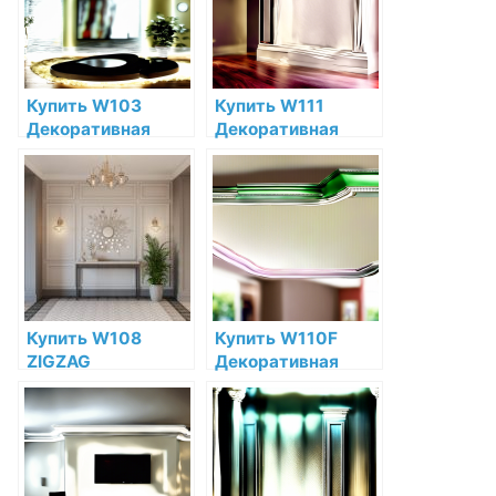
низкой цене в
цене в интернет-
интернет-
магазине
магазине
Купить W103
Купить W111
Декоративная
Декоративная
панель Cubi Orac
панель Orac Decor
Decor Полиуретан
Bar Полиуретан
Orac Decor по
Orac Decor по
низкой цене в
низкой цене в
интернет-
интернет-
магазине
магазине
Купить W108
Купить W110F
ZIGZAG
Декоративная
Декоративная
панель гибкая Orac
панель Orac Decor
Decor Hill
Полиуретан Orac
Полиуретан Orac
Decor по низкой
Decor по низкой
цене в интернет-
цене в интернет-