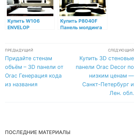
магазине
магазине
Купить W106
Купить P8040F
ENVELOP
Панель молдинга
Декоративная
гибкая Orac Decor
панель Orac Decor
Полиуретан по
Навигация
Полиуретан Orac
низкой цене в
ПРЕДЫДУЩИЙ
СЛЕДУЮЩИЙ
Decor по низкой
интернет-
по
Предыдущая
Следующая
Придайте стенам
Купить 3D стеновые
цене в интернет-
магазине
запись:
запись:
магазине
записям
объём – 3D панели от
панели Orac Decor по
Orac Генерация кода
низким ценам —
из названия
Санкт-Петербург и
Лен. обл.
ПОСЛЕДНИЕ МАТЕРИАЛЫ