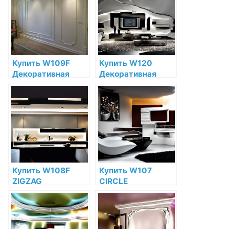
низкой цене в
низкой цене в
интернет-
интернет-
магазине
магазине
Купить W109F
Купить W120
Декоративная
Декоративная
панель гибкая Orac
панель Orac Decor
Decor Valley
Autoire
Полиуретан Orac
Полиуретан по
Decor по низкой
низкой цене в
цене в интернет-
интернет-
магазине
магазине
Купить W108F
Купить W107
ZIGZAG
CIRCLE
Декоративная
Декоративная
панель гибкая Orac
панель Orac Decor
Decor Полиуретан
Полиуретан Orac
Orac Decor по
Decor по низкой