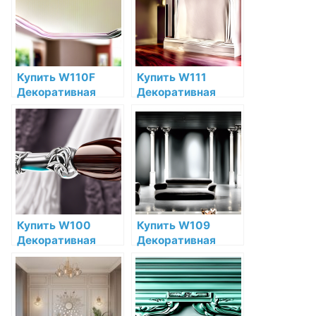
Decor по низкой
Orac Decor по
цене в интернет-
низкой цене в
магазине
интернет-
магазине
Купить W110F
Купить W111
Декоративная
Декоративная
панель гибкая Orac
панель Orac Decor
Decor Hill
Bar Полиуретан
Полиуретан Orac
Orac Decor по
Decor по низкой
низкой цене в
цене в интернет-
интернет-
магазине
магазине
Купить W100
Купить W109
Декоративная
Декоративная
панель Rombus
панель Orac Decor
Orac Decor
Valley Полиуретан
Полиуретан Orac
Orac Decor по
Decor по низкой
низкой цене в
цене в интернет-
интернет-