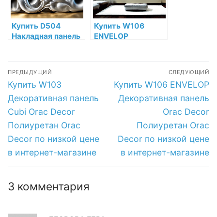
Купить D504
Купить W106
Накладная панель
ENVELOP
Orac Decor
Декоративная
Дюрополимер по
панель Orac Decor
Навигация
низкой цене в
Полиуретан Orac
ПРЕДЫДУЩИЙ
СЛЕДУЮЩИЙ
интернет-
Decor по низкой
по
Предыдущая
Следующая
Купить W103
Купить W106 ENVELOP
магазине
цене в интернет-
запись:
запись:
магазине
записям
Декоративная панель
Декоративная панель
Cubi Orac Decor
Orac Decor
Полиуретан Orac
Полиуретан Orac
Decor по низкой цене
Decor по низкой цене
в интернет-магазине
в интернет-магазине
3 комментария