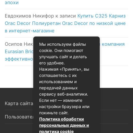
эпохи
Евдокимов Никифор
к записи
Купить C325 Карниз
Orac Decor Полиуретан Orac Decor по низкой цене
в интернет-магазине
Осипов Никола
к записи
Логистическая компания
Мы используем файлы
cookie. Они помогают
Eurasian Bridge в Астане: надежность и
улучшать сайт и делать
эффективность на первом месте
его удобнее.
Нажимая «Принять», вы
соглашаетесь с их
использованием и
передачей данных
сервису веб-аналитики.
Если нет — измените
Карта сайта
настройки браузера или
покиньте сайт.
Пользовательское соглашение
Политика обработки
персональных данных и
политика cookie