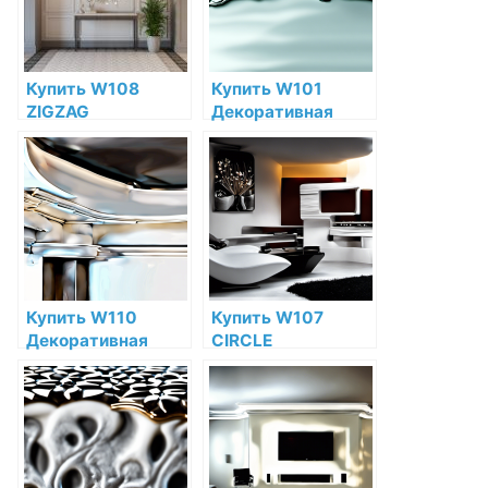
магазине
магазине
Купить W108
Купить W101
ZIGZAG
Декоративная
Декоративная
панель Trapezium
панель Orac Decor
Orac Decor
Полиуретан Orac
Полиуретан Orac
Decor по низкой
Decor по низкой
цене в интернет-
цене в интернет-
магазине
магазине
Купить W110
Купить W107
Декоративная
CIRCLE
панель Orac Decor
Декоративная
Hill Полиуретан
панель Orac Decor
Orac Decor по
Полиуретан Orac
низкой цене в
Decor по низкой
интернет-
цене в интернет-
магазине
магазине