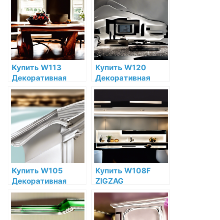
Orac Decor по
Полиуретан Orac
низкой цене в
Decor по низкой
интернет-
цене в интернет-
магазине
магазине
Купить W113
Купить W120
Декоративная
Декоративная
панель Orac Decor
панель Orac Decor
Cobble
Autoire
Полиуретан Orac
Полиуретан по
Decor по низкой
низкой цене в
цене в интернет-
интернет-
магазине
магазине
Купить W105
Купить W108F
Декоративная
ZIGZAG
панель Rombus
Декоративная
Orac Decor
панель гибкая Orac
Полиуретан Orac
Decor Полиуретан