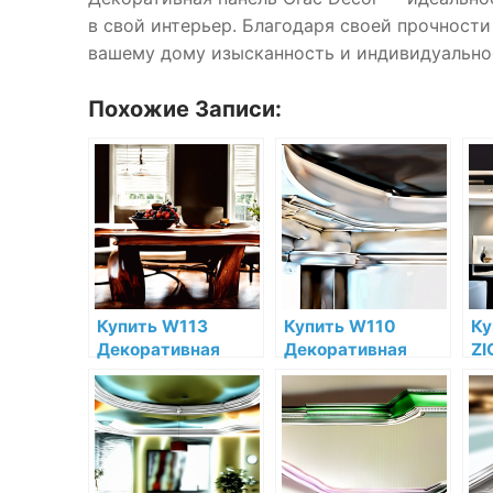
в свой интерьер. Благодаря своей прочности
вашему дому изысканность и индивидуально
Похожие Записи:
Купить W113
Купить W110
Ку
Декоративная
Декоративная
ZI
панель Orac Decor
панель Orac Decor
Де
Cobble
Hill Полиуретан
па
Полиуретан Orac
Orac Decor по
De
Decor по низкой
низкой цене в
Or
цене в интернет-
интернет-
ни
магазине
магазине
ин