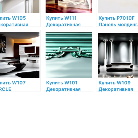
газине
пить W105
Купить W111
Купить P7010F
коративная
Декоративная
Панель молдинг
нель Rombus
панель Orac Decor
гибкая Orac Dec
ac Decor
Bar Полиуретан
Полиуретан по
лиуретан Orac
Orac Decor по
низкой цене в
cor по низкой
низкой цене в
интернет-
не в интернет-
интернет-
магазине
газине
магазине
пить W107
Купить W101
Купить W109
RCLE
Декоративная
Декоративная
коративная
панель Trapezium
панель Orac Dec
нель Orac Decor
Orac Decor
Valley Полиурет
лиуретан Orac
Полиуретан Orac
Orac Decor по
cor по низкой
Decor по низкой
низкой цене в
не в интернет-
цене в интернет-
интернет-
газине
магазине
магазине