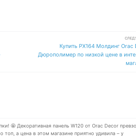
СЛЕ
Следующая
Купить PX164 Молдинг Orac 
запись:
-
Дюрополимер по низкой цене в инте
маг
пки! 🤩 Декоративная панель W120 от Orac Decor превз
 топ, а цена в этом магазине приятно удивила – у