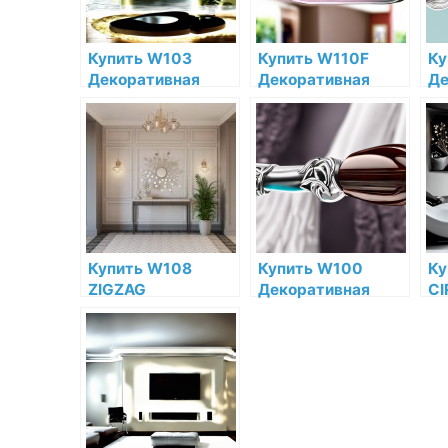
ма
Купить W103
Купить W110F
Ку
Декоративная
Декоративная
Де
панель Cubi Orac
панель гибкая Orac
па
Decor Полиуретан
Decor Hill
Or
Orac Decor по
Полиуретан Orac
По
низкой цене в
Decor по низкой
De
интернет-
цене в интернет-
це
магазине
магазине
ма
Купить W108
Купить W100
Ку
ZIGZAG
Декоративная
CI
Декоративная
панель Rombus
Де
панель Orac Decor
Orac Decor
па
Полиуретан Orac
Полиуретан Orac
По
Decor по низкой
Decor по низкой
De
цене в интернет-
цене в интернет-
це
магазине
магазине
ма