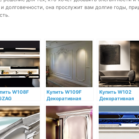
 и долговечности, она прослужит вам долгие годы, при
сть.
пить W108F
Купить W109F
Купить W102
GZAG
Декоративная
Декоративная
коративная
панель гибкая Orac
панель Cubi Ora
нель гибкая Orac
Decor Valley
Decor Полиурет
cor Полиуретан
Полиуретан Orac
Orac Decor по
ac Decor по
Decor по низкой
низкой цене в
зкой цене в
цене в интернет-
интернет-
тернет-
магазине
магазине