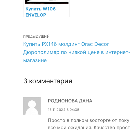
Купить W106
ENVELOP
Декоративная
панель Orac Decor
Навигация
Полиуретан Orac
ПРЕДЫДУЩИЙ
Decor по низкой
Предыдущая
Купить PX146 молдинг Orac Decor
по
цене в интернет-
запись:
магазине
Дюрополимер по низкой цене в интернет
записям
магазине
3 комментария
РОДИОНОВА ДАНА
15.11.2024 В 04:35
Просто в полном восторге от поку
все мои ожидания. Качество просто