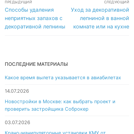
Навигация
ПРЕДЫДУЩИЙ
СЛЕДУЮЩИЙ
лепнине
по
Предыдущая
Следующая
Способы удаления
Уход за декоративной
запись:
запись:
записям
неприятных запахов с
лепниной в ванной
декоративной лепнины
комнате или на кухне
ПОСЛЕДНИЕ МАТЕРИАЛЫ
Какое время вылета указывается в авиабилетах
14.07.2026
Новостройки в Москве: как выбрать проект и
проверить застройщика Соброкер
03.07.2026
Крано-манипуляторные установки КМУ от