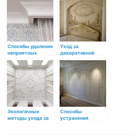
потускнения
лепнины для
декоративной
сохранения её
лепнины
блеска
Способы удаления
Уход за
неприятных
декоративной
запахов с
лепниной во время
декоративной
ремонта и
лепнины
строительства
Экологичные
Способы
методы ухода за
устранения
декоративной
потертостей и
лепниной
царапин на
декоративной