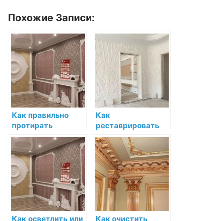
Похожие Записи:
Как правильно
Как
протирать
реставрировать
декоративную
поврежденную
лепнину для
декоративную
сохранения её
лепнину
внешнего вида
Как осветлить или
Как очистить