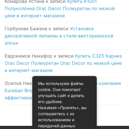
Комарова Устина
к записи
Купить K1001
Полуколонна Orac Decor Полиуретан по низкой
цене в интернет-магазине
Горбунова Бажена
к записи
Установка
декоративной лепнины в стиле викторианской
эпохи
Евдокимов Никифор
к записи
Купить C325 Карниз
Orac Decor Полиуретан Orac Decor по низкой цене
в интернет-магазине
Осипов Никола
к записи
Логистическая компания
Мы используем файлы
cookie. Они помогают
Eurasian Bridge в Астане: надежность и
улучшать сайт и делать
эффективность на первом месте
его удобнее.
Нажимая «Принять», вы
соглашаетесь с их
использованием и
передачей данных