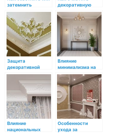
затемнить
декоративную
декоративную
лепнину от пыли и
лепнину для
загрязнений
соответствия
интерьеру
Защита
Влияние
декоративной
минимализма на
лепнины от влаги и
декоративную
воздействия
лепнину в
высокой
интерьере
температуры
Влияние
Особенности
национальных
ухода за