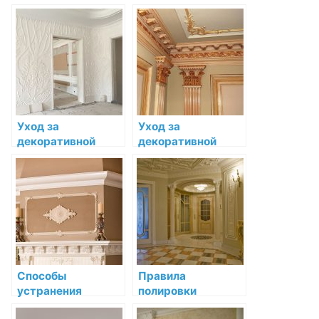
традиций на
декоративной
декоративную
лепниной из
лепнину
разных
материалов
Уход за
Уход за
декоративной
декоративной
лепниной в
лепниной в разных
условиях
климатических
повышенной пыли
условиях
и загрязнений
Способы
Правила
устранения
полировки
затертостей и
декоративной