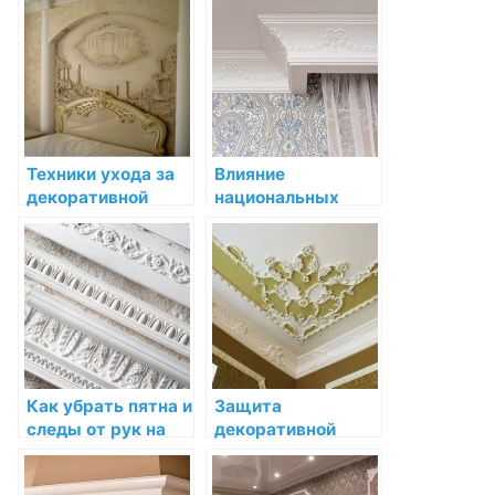
лепнину в
лепниной из
интерьере
разных
материалов
Техники ухода за
Влияние
декоративной
национальных
лепниной для её
традиций на
долговечности
декоративную
лепнину
Как убрать пятна и
Защита
следы от рук на
декоративной
декоративной
лепнины от влаги и
лепнине
воздействия