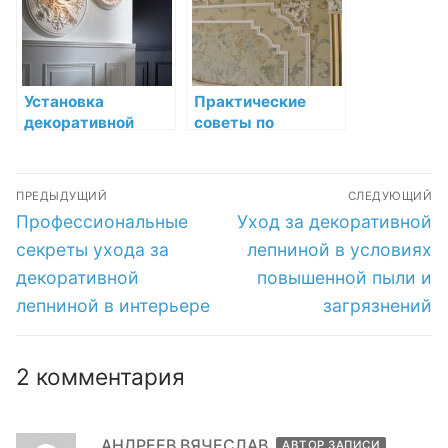
Установка
Практические
декоративной
советы по
лепнины в стиле
установке и уходу
модерн
за лепниной
Навигация
ПРЕДЫДУЩИЙ
СЛЕДУЮЩИЙ
по
Предыдущая
Следующая
Профессиональные
Уход за декоративной
запись:
запись:
записям
секреты ухода за
лепниной в условиях
декоративной
повышенной пыли и
лепниной в интерьере
загрязнений
2 комментария
АНДРЕЕВ ВЯЧЕСЛАВ
АВТОР ЗАПИСИ