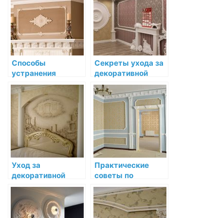
высокой
температуры
Способы
Секреты ухода за
устранения
декоративной
затертостей и
лепниной после
потускнения
установки
декоративной
лепнины
Уход за
Практические
декоративной
советы по
лепниной во время
установке и уходу
ремонта и
за лепниной
строительства