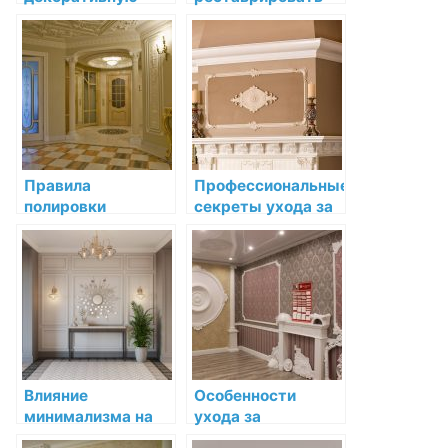
лепнину от пыли и
поврежденную
загрязнений
декоративную
лепнину
Правила
Профессиональные
полировки
секреты ухода за
декоративной
декоративной
лепнины для
лепниной в
сохранения её
интерьере
блеска
Влияние
Особенности
минимализма на
ухода за
декоративную
декоративной