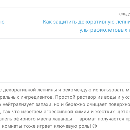
СЛЕ
Следующая
ую
Как защитить декоративную лепни
запись:
ультрафиолетовых 
 с декоративной лепнины я рекомендую использовать м
ральных ингредиентов. Простой раствор из воды и укс
о нейтрализует запахи, но и бережно очищает поверхно
 так что избегаем агрессивной химии и жестких щеток
капель эфирного масла лаванды — аромат получается п
я комнаты тоже играет ключевую роль! 😉