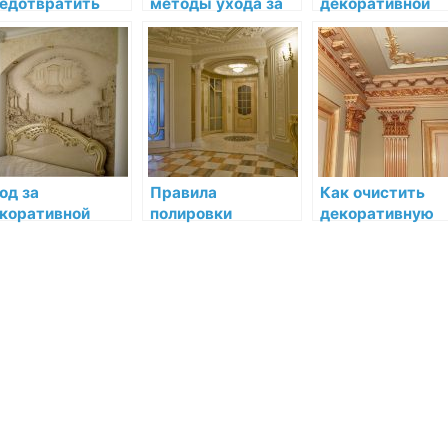
едотвратить
методы ухода за
декоративной
явление плесени
декоративной
лепниной для её
грибка на
лепниной
долговечности
коративной
пнине
од за
Правила
Как очистить
коративной
полировки
декоративную
пниной во время
декоративной
лепнину от пыли
монта и
лепнины для
загрязнений
роительства
сохранения её
блеска