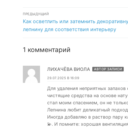
ухода за
Навигация
декоративной
ПРЕДЫДУЩИЙ
лепниной
Предыдущая
Как осветлить или затемнить декоративн
по
запись:
лепнину для соответствия интерьеру
записям
1 комментарий
ЛИХАЧЁВА ВИОЛА
АВТОР ЗАПИСИ
29.07.2025 В 16:09
Для удаления неприятных запахов
чистящие средства на основе нату
стал моим спасением, он не тольк
Лепнина любит деликатный подход,
Иногда добавляю в раствор пару 
💫. И помните: хорошая вентиляци