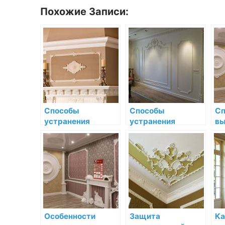
Похожие Записи:
Способы
Способы
Сп
устранения
устранения
вы
затертостей и
потертостей и
во
потускнения
царапин на
де
декоративной
декоративной
ле
лепнины
лепнине
Особенности
Защита
Ка