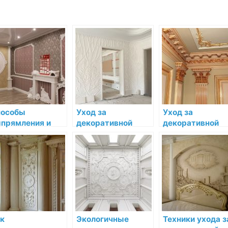
особы
Уход за
Уход за
прямления и
декоративной
декоративной
сстановления
лепниной в
лепниной в раз
коративной
условиях
климатических
пнины
повышенной пыли
условиях
и загрязнений
к
Экологичные
Техники ухода з