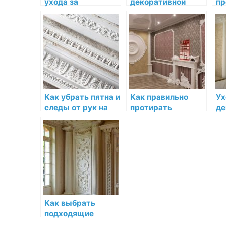
ухода за
декоративной
пр
декоративной
лепнины от влаги и
по
лепниной из
воздействия
и 
разных
высокой
де
материалов
температуры
ле
Как убрать пятна и
Как правильно
Ух
следы от рук на
протирать
де
декоративной
декоративную
ле
лепнине
лепнину для
ре
сохранения её
ст
внешнего вида
Как выбрать
подходящие
средства для