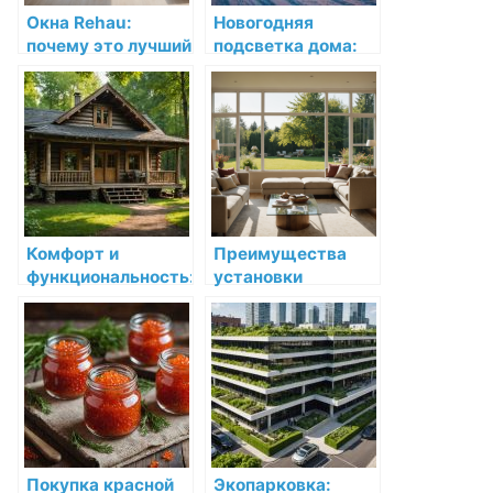
Окна Rehau:
Новогодняя
почему это лучший
подсветка дома:
выбор для вашего
волшебство света
дома
в Краснодаре
Комфорт и
Преимущества
функциональность:
установки
Дома из бруса 6 на
пластиковых окон:
6 метров
надежность, тепло
и комфорт для
квартиры и
загородного дома
Покупка красной
Экопарковка: