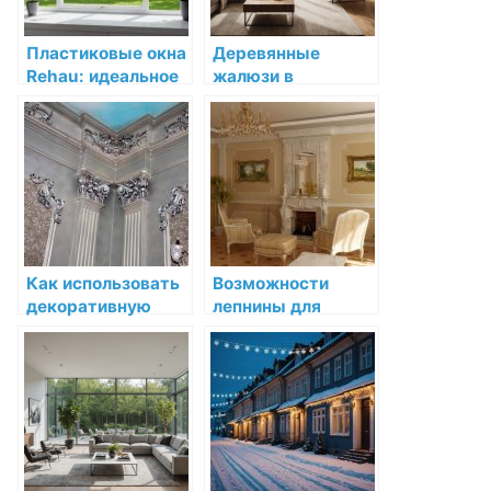
Пластиковые окна
Деревянные
Rehau: идеальное
жалюзи в
решение для
Тернополе:
вашего дома
стильное решение
для дома по
доступной цене
Как использовать
Возможности
декоративную
лепнины для
лепнину для
создания уютного
создания уютного
интерьера
пространства