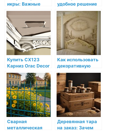
икры: Важные
удобное решение
аспекты выбора
для современных
оптового
городов
поставщика
Купить CX123
Как использовать
Карниз Orac Decor
декоративную
Дюрополимер
лепнину для
Orac Decor по
создания уютного
низкой цене в
пространства
интернет-
магазине
Сварная
Деревянная тара
металлическая
на заказ: Зачем