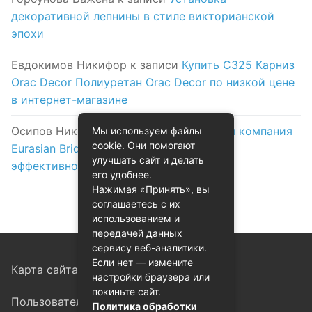
декоративной лепнины в стиле викторианской
эпохи
Евдокимов Никифор
к записи
Купить C325 Карниз
Orac Decor Полиуретан Orac Decor по низкой цене
в интернет-магазине
Осипов Никола
к записи
Логистическая компания
Мы используем файлы
cookie. Они помогают
Eurasian Bridge в Астане: надежность и
улучшать сайт и делать
эффективность на первом месте
его удобнее.
Нажимая «Принять», вы
соглашаетесь с их
использованием и
передачей данных
сервису веб-аналитики.
Если нет — измените
Карта сайта
настройки браузера или
покиньте сайт.
Пользовательское соглашение
Политика обработки