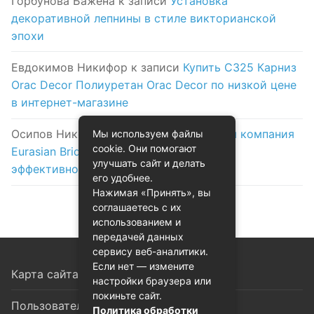
Горбунова Бажена
к записи
Установка
декоративной лепнины в стиле викторианской
эпохи
Евдокимов Никифор
к записи
Купить C325 Карниз
Orac Decor Полиуретан Orac Decor по низкой цене
в интернет-магазине
Осипов Никола
к записи
Логистическая компания
Мы используем файлы
cookie. Они помогают
Eurasian Bridge в Астане: надежность и
улучшать сайт и делать
эффективность на первом месте
его удобнее.
Нажимая «Принять», вы
соглашаетесь с их
использованием и
передачей данных
сервису веб-аналитики.
Если нет — измените
Карта сайта
настройки браузера или
покиньте сайт.
Пользовательское соглашение
Политика обработки