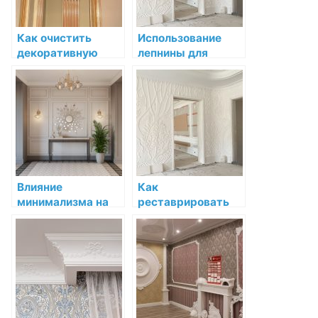
Как очистить
Использование
декоративную
лепнины для
лепнину от пыли и
создания
загрязнений
акцентных точек в
интерьере
Влияние
Как
минимализма на
реставрировать
декоративную
поврежденную
лепнину в
декоративную
интерьере
лепнину