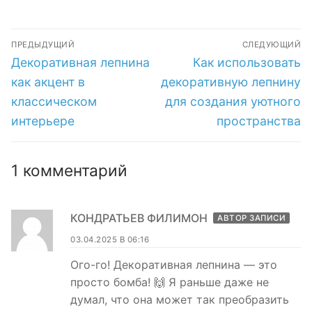
декоративной
использования
лепнины в
декоративной
Навигация
интерьерах
лепнины в
ПРЕДЫДУЩИЙ
СЛЕДУЮЩИЙ
эклектики
интерьере
по
Предыдущая
Следующая
Декоративная лепнина
Как использовать
запись:
запись:
записям
как акцент в
декоративную лепнину
классическом
для создания уютного
интерьере
пространства
1 комментарий
КОНДРАТЬЕВ ФИЛИМОН
АВТОР ЗАПИСИ
03.04.2025 В 06:16
Ого-го! Декоративная лепнина — это
просто бомба! 🙌 Я раньше даже не
думал, что она может так преобразить