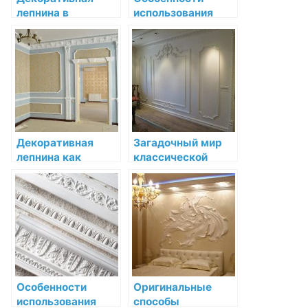
лепнина в
использования
современном
декоративной
стиле: идеи и
лепнины в
вдохновение
интерьерах
неоклассицизма
Декоративная
Загадочный мир
лепнина как
классической
акцент в
лепнины
классическом
интерьере
Особенности
Оригинальные
использования
способы