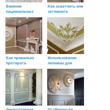
Влияние
Как осветлить или
национальных
затемнить
традиций на
декоративную
декоративную
лепнину для
лепнину
соответствия
интерьеру
Как правильно
Использование
протирать
лепнины для
декоративную
создания
лепнину для
акцентных точек
сохранения её
внешнего вида
Декоративная
Особенности