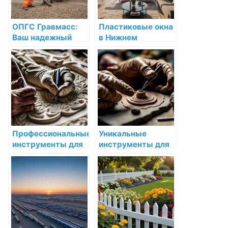
ОПГС Гравмасс:
Пластиковые окна
Ваш надежный
в Нижнем
помощник для
Новгороде: низкая
строительства в
цена и высокое
Нижнем Новгороде
качество
Профессиональные
Уникальные
инструменты для
инструменты для
мастеров лепнины
работы с мелкими
высокого уровня
деталями в лепке