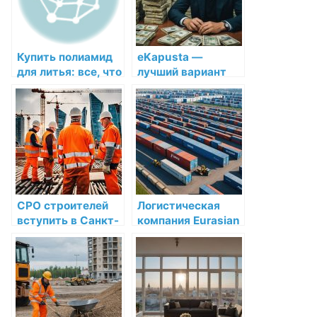
Купить полиамид
eKapusta —
для литья: все, что
лучший вариант
нужно знать
микрозайма для
вас
СРО строителей
Логистическая
вступить в Санкт-
компания Eurasian
Петербурге —
Bridge в Астане:
получить допуск
надежность и
на строительные
эффективность на
работы
первом месте