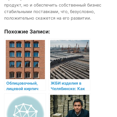
продукт, но и обеспечить собственный бизнес
стабильными поставками, что, безусловно,
положительно скажется на его развитии.
Похожие Записи:
Облицовочный,
ЖБИ изделия в
лицевой кирпич
Челябинске: Как
для фасада:
выбрать и где
купить недорого в
купить
Челябинске
качественную
продукцию