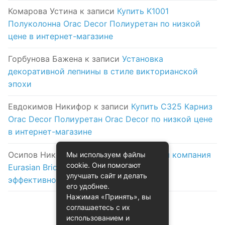
Комарова Устина
к записи
Купить K1001
Полуколонна Orac Decor Полиуретан по низкой
цене в интернет-магазине
Горбунова Бажена
к записи
Установка
декоративной лепнины в стиле викторианской
эпохи
Евдокимов Никифор
к записи
Купить C325 Карниз
Orac Decor Полиуретан Orac Decor по низкой цене
в интернет-магазине
Осипов Никола
к записи
Логистическая компания
Мы используем файлы
cookie. Они помогают
Eurasian Bridge в Астане: надежность и
улучшать сайт и делать
эффективность на первом месте
его удобнее.
Нажимая «Принять», вы
соглашаетесь с их
использованием и