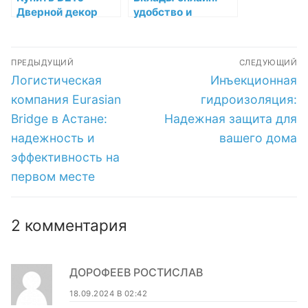
Дверной декор
удобство и
Orac Decor
безопасность
Дюрополимер
Навигация
Orac Decor по
ПРЕДЫДУЩИЙ
СЛЕДУЮЩИЙ
низкой цене в
по
Предыдущая
Следующая
Логистическая
Инъекционная
интернет-
запись:
запись:
магазине
записям
компания Eurasian
гидроизоляция:
Bridge в Астане:
Надежная защита для
надежность и
вашего дома
эффективность на
первом месте
2 комментария
ДОРОФЕЕВ РОСТИСЛАВ
18.09.2024 В 02:42