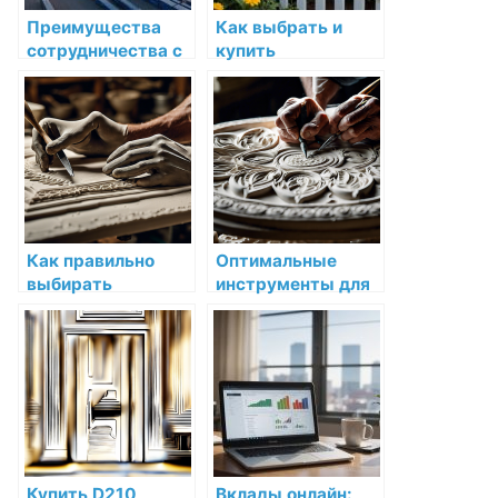
Преимущества
Как выбрать и
сотрудничества с
купить
Eurasian Bridge
пластиковый
Kazakhstan:
декоративный
Ведущей
забор для клумб
транспортной
оптом: подробное
компанией в
руководство
Казахстане
Как правильно
Оптимальные
выбирать
инструменты для
качественные
работы с
инструменты для
различными
работы с лепниной
типами лепнины
Купить D210
Вклады онлайн: