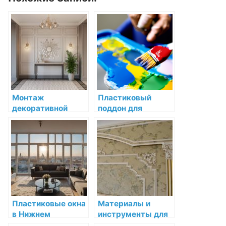
Монтаж
Пластиковый
декоративной
поддон для
лепнины на
покраски Sherwin
стенах: подробное
Willaims для
руководство
красок Sherwin-
Williams купить по
низкой цене в СПб
Пластиковые окна
Материалы и
в Нижнем
инструменты для
Новгороде: низкая
установки