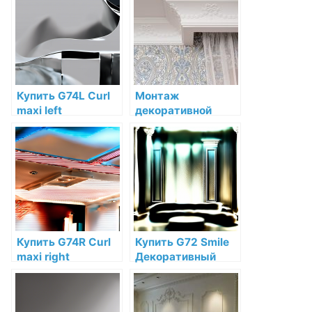
декоративной
Дюрополимер по
лепниной
низкой цене в
интернет-
магазине
Купить G74L Curl
Монтаж
maxi left
декоративной
Декоративный
лепнины на
элемент завиток
потолке:
(левый) Orac Decor
подробный
Полиуретан по
руководство
низкой цене в
интернет-
магазине
Купить G74R Curl
Купить G72 Smile
maxi right
Декоративный
Декоративный
элемент улыбка
элемент завиток
Orac Decor
(правый) Orac
Дюрополимер по