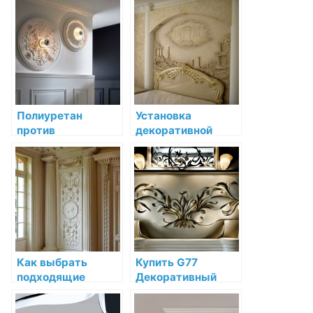
цена и высокое
декоративной
качество
лепнины: полное
руководство
Полиуретан
Установка
против
декоративной
дюрополимера:
лепнины в
как выбрать
классическом
материал лепных
стиле: полное
изделий
руководство
Как выбрать
Купить G77
подходящие
Декоративный
средства для
элемент Lily Orac
ухода за
Decor