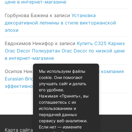
цене в интернет-магазине
Горбунова Бажена
к записи
Установка
декоративной лепнины в стиле викторианской
эпохи
Евдокимов Никифор
к записи
Купить C325 Карниз
Orac Decor Полиуретан Orac Decor по низкой цене
в интернет-магазине
Осипов Никола
к записи
Логистическая компания
Мы используем файлы
cookie. Они помогают
Eurasian Bridge в Астане: надежность и
улучшать сайт и делать
эффективность на первом месте
его удобнее.
Нажимая «Принять», вы
соглашаетесь с их
использованием и
передачей данных
сервису веб-аналитики.
Если нет — измените
Карта сайта