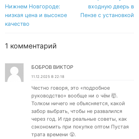
запись:
запись:
низкой цене в
записям
Нижнем Новгороде:
входную дверь в
интернет-
низкая цена и высокое
Пензе с установкой
магазине
качество
1 комментарий
БОБРОВ ВИКТОР
11.12.2025 В 22:18
Честно говоря, это «подробное
руководство» вообще ни о чём 🤯.
Толком ничего не объясняется, какой
забор выбрать, чтобы не развалился
через год. И где реальные советы, как
сэкономить при покупке оптом Пустая
трата времени 😤.